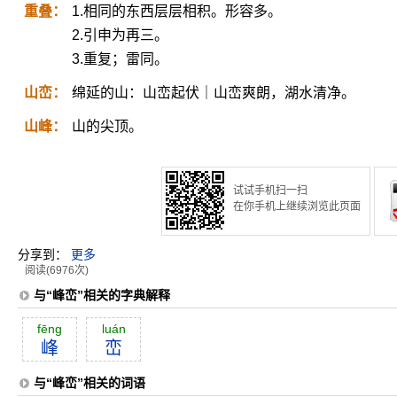
重叠：
1.相同的东西层层相积。形容多。
2.引申为再三。
3.重复；雷同。
山峦：
绵延的山：山峦起伏｜山峦爽朗，湖水清净。
山峰：
山的尖顶。
试试手机扫一扫
在你手机上继续浏览此页面
分享到：
更多
阅读(6976次)
与“峰峦”相关的字典解释
fēng
luán
峰
峦
与“峰峦”相关的词语