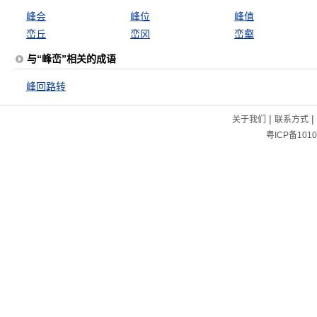
峰会
峰位
峰值
峦丘
峦冈
峦壑
与“峰峦”相关的成语
峰回路转
|
|
关于我们
联系方式
粤ICP备1010