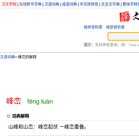
汉文学网
|
在线新华字典
|
汉语词典
|
成语词典
|
中文转拼音
|
文言文字典
|
繁体字转
按拼音检索
按部首检索
提示：
支持拼音查询，例：“wen xu
汉语词典
>
峰峦的解释
峰峦
fēng luán
词典解释
山峰和山峦：峰峦起伏 ㄧ峰峦重叠。