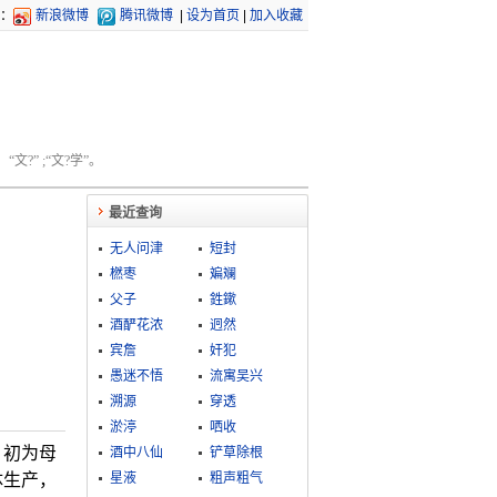
：
新浪微博
腾讯微博
|
设为首页
|
加入收藏
文?” ;“文?学”。
最近查询
无人问津
短封
橪枣
斒斓
父子
鉎鏉
酒酽花浓
迥然
宾詹
奸犯
愚迷不悟
流寓吴兴
溯源
穿透
淤渟
哂收
，初为母
酒中八仙
铲草除根
体生产，
星液
粗声粗气