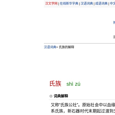
汉文学网
|
在线新华字典
|
汉语词典
|
成语词典
|
中
汉语词典
>
氏族的解释
氏族
shì zú
词典解释
又称“氏族公社”。原始社会中以血
系氏族，新石器时代末期起过渡到