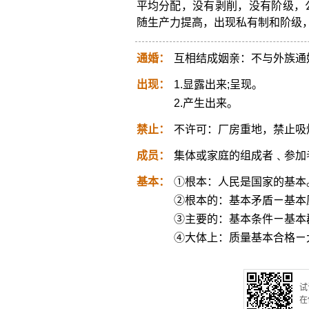
平均分配，没有剥削，没有阶级，
随生产力提高，出现私有制和阶级
通婚：
互相结成姻亲：不与外族通
出现：
1.显露出来;呈现。
2.产生出来。
禁止：
不许可：厂房重地，禁止吸
成员：
集体或家庭的组成者﹑参加
基本：
①根本：人民是国家的基本
②根本的：基本矛盾ㄧ基本
③主要的：基本条件ㄧ基本
④大体上：质量基本合格ㄧ
试
在