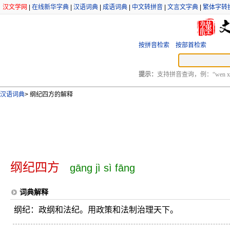
汉文学网
|
在线新华字典
|
汉语词典
|
成语词典
|
中文转拼音
|
文言文字典
|
繁体字转
按拼音检索
按部首检索
提示：
支持拼音查询，例：“wen xu
汉语词典
>
纲纪四方的解释
纲纪四方
gāng jì sì fāng
词典解释
纲纪：政纲和法纪。用政策和法制治理天下。