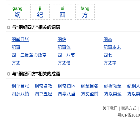
gāng
jì
sì
fāng
纲
纪
四
方
与“纲纪四方”相关的词语
纲举目张
纲佐
纲商
纪事
纪事体
纪事本末
四一二反革命政变
四一八节
四七
方丈
方丈僧
方丈字
与“纲纪四方”相关的成语
纲举目张
纲常名教
纲常扫地
纲挈目张
纲提领挈
纪纲
四乡八镇
四书五经
四亭八当
方丈盈前
方以类聚
|
|
关于我们
联系方式
粤ICP备1010