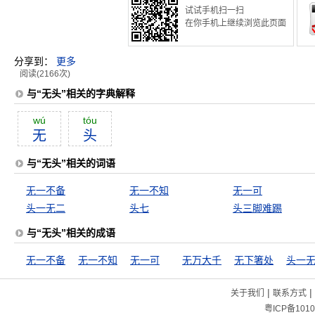
试试手机扫一扫
在你手机上继续浏览此页面
分享到：
更多
阅读(2166次)
与“无头”相关的字典解释
wú
tóu
无
头
与“无头”相关的词语
无一不备
无一不知
无一可
头一无二
头七
头三脚难踢
与“无头”相关的成语
无一不备
无一不知
无一可
无万大千
无下箸处
头一
|
|
关于我们
联系方式
粤ICP备1010