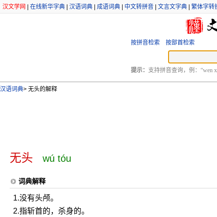
汉文学网
|
在线新华字典
|
汉语词典
|
成语词典
|
中文转拼音
|
文言文字典
|
繁体字转
按拼音检索
按部首检索
提示：
支持拼音查询，例：“wen xu
汉语词典
>
无头的解释
无头
wú tóu
词典解释
1.没有头颅。
2.指斩首的，杀身的。