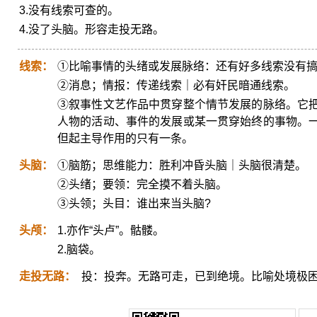
3.没有线索可查的。
4.没了头脑。形容走投无路。
线索：
①比喻事情的头绪或发展脉络：还有好多线索没有
②消息；情报：传递线索｜必有奸民暗通线索。
③叙事性文艺作品中贯穿整个情节发展的脉络。它
人物的活动、事件的发展或某一贯穿始终的事物。
但起主导作用的只有一条。
头脑：
①脑筋；思维能力：胜利冲昏头脑｜头脑很清楚。
②头绪；要领：完全摸不着头脑。
③头领；头目：谁出来当头脑?
头颅：
1.亦作“头卢”。骷髅。
2.脑袋。
走投无路：
投：投奔。无路可走，已到绝境。比喻处境极