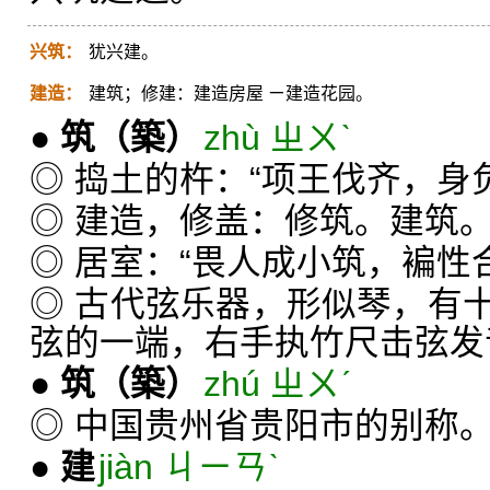
兴筑：
犹兴建。
建造：
建筑；修建：建造房屋 ㄧ建造花园。
●
筑
（築）
zhù ㄓㄨˋ
◎ 捣土的杵：“项王伐齐，身
◎ 建造，修盖：修筑。建筑
◎ 居室：“畏人成小筑，褊性
◎ 古代弦乐器，形似琴，有
弦的一端，右手执竹尺击弦发
●
筑
（築）
zhú ㄓㄨˊ
◎ 中国贵州省贵阳市的别称
●
建
jiàn ㄐㄧㄢˋ