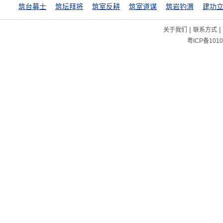
筑台募士
筑坛拜将
筑室反耕
筑室道谋
筑岩钓渭
建功
|
|
关于我们
联系方式
粤ICP备1010