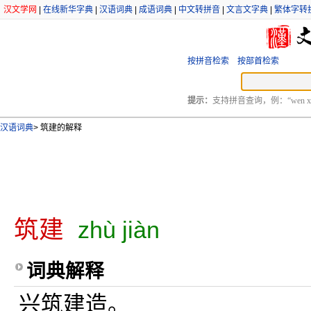
汉文学网
|
在线新华字典
|
汉语词典
|
成语词典
|
中文转拼音
|
文言文字典
|
繁体字转
按拼音检索
按部首检索
提示：
支持拼音查询，例：“wen xu
汉语词典
>
筑建的解释
筑建
zhù jiàn
词典解释
兴筑建造。