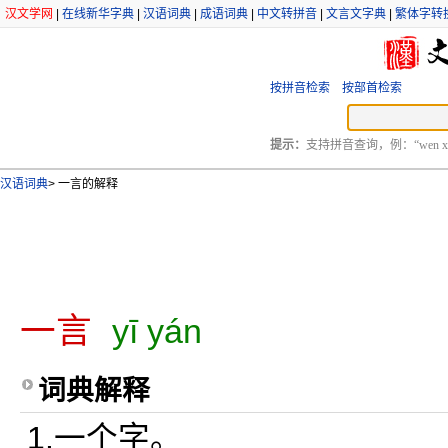
汉文学网
|
在线新华字典
|
汉语词典
|
成语词典
|
中文转拼音
|
文言文字典
|
繁体字转
按拼音检索
按部首检索
提示：
支持拼音查询，例：“wen xu
汉语词典
>
一言的解释
一言
yī yán
词典解释
1.一个字。