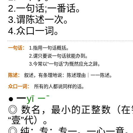
2.一句话;一番话。
3.谓陈述一次。
4.众口一词。
一句话：
1.指用一句话概括。
2.谓只要说一句话就能办到。
3.今常以“一句话”为慨然应允之辞。
陈述：
叙述，有条理地说：陈述理由｜一一陈述。
众口一词：
所有的人都说同样的话。
●
一
yī ㄧˉ
◎ 数名，最小的正整数（
“壹”代）。
◎ 纯；专：专一。一心一意