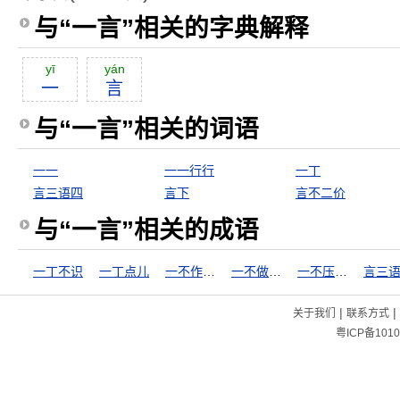
与“一言”相关的字典解释
yī
yán
一
言
与“一言”相关的词语
一一
一一行行
一丁
言三语四
言下
言不二价
与“一言”相关的成语
一丁不识
一丁点儿
一不作，二不休
一不做，二不休
一不压众，百不随一
言三
|
|
关于我们
联系方式
粤ICP备1010