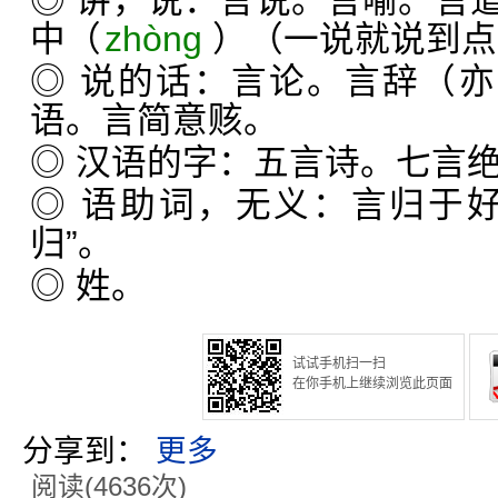
◎ 讲，说：言说。言喻。言
中（
zhòng
）（一说就说到点
◎ 说的话：言论。言辞（亦
语。言简意赅。
◎ 汉语的字：五言诗。七言
◎ 语助词，无义：言归于
归”。
◎ 姓。
试试手机扫一扫
在你手机上继续浏览此页面
分享到：
更多
阅读(4636次)