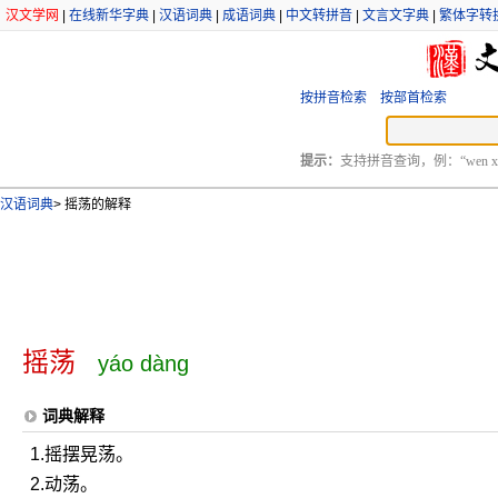
汉文学网
|
在线新华字典
|
汉语词典
|
成语词典
|
中文转拼音
|
文言文字典
|
繁体字转
按拼音检索
按部首检索
提示：
支持拼音查询，例：“wen xu
汉语词典
>
摇荡的解释
摇荡
yáo dàng
词典解释
1.摇摆晃荡。
2.动荡。