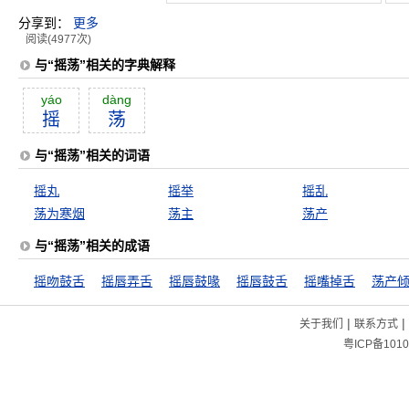
分享到：
更多
阅读(4977次)
与“摇荡”相关的字典解释
yáo
dàng
摇
荡
与“摇荡”相关的词语
摇丸
摇举
摇乱
荡为寒烟
荡主
荡产
与“摇荡”相关的成语
摇吻鼓舌
摇唇弄舌
摇唇鼓喙
摇唇鼓舌
摇嘴掉舌
荡产
|
|
关于我们
联系方式
粤ICP备1010