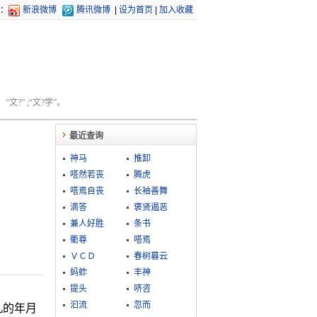
：
新浪微博
腾讯微博
|
设为首页
|
加入收藏
文?” ;“文?学”。
最近查询
神马
推卸
嗒然若丧
腾虎
嗒焉自丧
长袖善舞
滴答
褒贤遏恶
兼人好胜
条书
衢尊
嗒焉
ＶＣＤ
春树暮云
蚂蚱
丰神
提头
哜咨
汩流
忽而
凡的年月