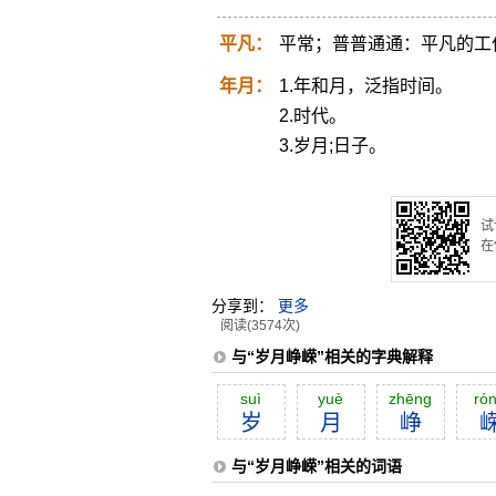
平凡：
平常；普普通通：平凡的工
年月：
1.年和月，泛指时间。
2.时代。
3.岁月;日子。
试
在
分享到：
更多
阅读(3574次)
与“岁月峥嵘”相关的字典解释
suì
yuè
zhēng
ró
岁
月
峥
与“岁月峥嵘”相关的词语