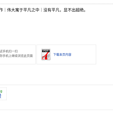
作｜伟大寓于平凡之中｜没有平凡，显不出超绝。
试手机扫一扫
下载本页内容
你手机上继续浏览此页面
ng
嵘