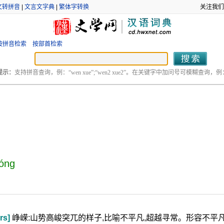
文转拼音
|
文言文字典
|
繁体字转换
关注我们
按拼音检索
按部首检索
提示：
支持拼音查询，例：“wen xue”;“wen2 xue2”。在关键字中加问号可模糊查询，例：“
róng
rs]
峥嵘:山势高峻突兀的样子,比喻不平凡,超越寻常。形容不平