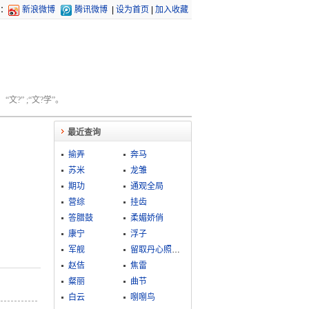
：
新浪微博
腾讯微博
|
设为首页
|
加入收藏
文?” ;“文?学”。
最近查询
揄弄
奔马
苏米
龙雏
期功
通观全局
营综
挂齿
答腊鼓
柔媚娇俏
康宁
浮子
军舰
留取丹心照汗青
赵佶
焦雷
粲丽
曲节
白云
哵哵鸟