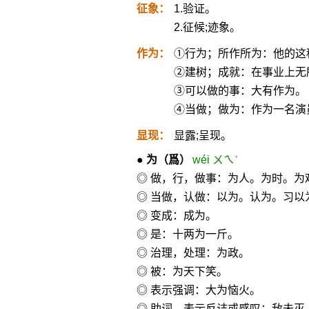
征象：
1.验证。
2.征候;迹象。
作为：
①行为；所作所为：他的这
②建树；成就：在事业上无
③可以做的事：大有作为。
④当做；做为：作为一名演
显现：
显露;呈现。
●
为
（爲）
wéi ㄨㄟˊ
◎ 做，行，做事：为人。为时。为
◎ 当做，认做：以为。认为。习以
◎ 变成：成为。
◎ 是：十两为一斤。
◎ 治理，处理：为政。
◎ 被：为天下笑。
◎ 表示强调：大为恼火。
◎ 助词，表示反诘或感叹：敌未灭