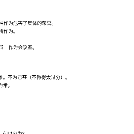
种作为危害了集体的荣誉。
所作为。
员｜作为会议室。
难。不为己甚（不做得太过分）。
为常。
，何以家为？