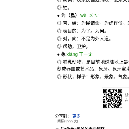
◎ 姓。
●
为
（爲）
wèi ㄨㄟˋ
◎ 替，给：为民请命。为虎作伥。
◎ 表目的：为了。为何。
◎ 对，向：不足为外人道。
◎ 帮助，卫护。
●
象
xiàng ㄒㄧㄤˋ
◎ 哺乳动物，是目前地球陆地上
刻成器皿或艺术品：象牙。象牙宝
◎ 形状，样子：形象。景象。气
试
在
分享到：
更多
阅读(3999次)