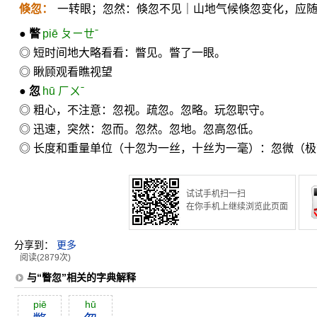
倏忽：
一转眼；忽然：倏忽不见｜山地气候倏忽变化，应
●
瞥
piē ㄆㄧㄝˉ
◎ 短时间地大略看看：瞥见。瞥了一眼。
◎ 瞅顾观看瞧视望
●
忽
hū ㄏㄨˉ
◎ 粗心，不注意：忽视。疏忽。忽略。玩忽职守。
◎ 迅速，突然：忽而。忽然。忽地。忽高忽低。
◎ 长度和重量单位（十忽为一丝，十丝为一毫）：忽微（
试试手机扫一扫
在你手机上继续浏览此页面
分享到：
更多
阅读(2879次)
与“瞥忽”相关的字典解释
piē
hū