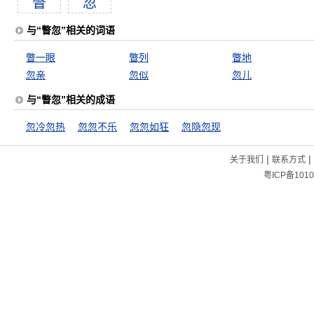
瞥
忽
与“瞥忽”相关的词语
瞥一眼
瞥列
瞥地
忽亲
忽似
忽儿
与“瞥忽”相关的成语
忽冷忽热
忽忽不乐
忽忽如狂
忽隐忽现
|
|
关于我们
联系方式
粤ICP备1010