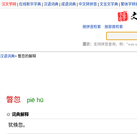
汉文学网
|
在线新华字典
|
汉语词典
|
成语词典
|
中文转拼音
|
文言文字典
|
繁体字转
按拼音检索
按部首检索
提示：
支持拼音查询，例：“wen xu
汉语词典
>
瞥忽的解释
瞥忽
piē hū
词典解释
犹倏忽。