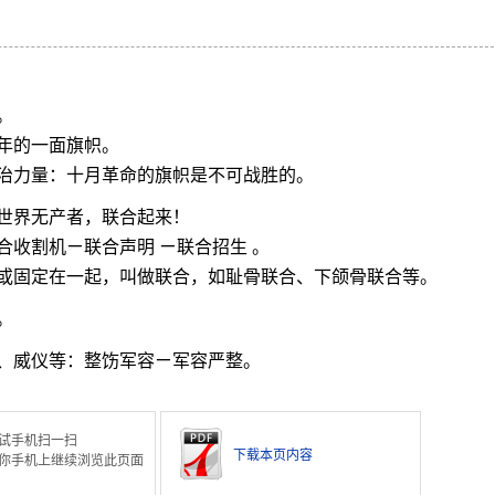
。
年的一面旗帜。
治力量：十月革命的旗帜是不可战胜的。
世界无产者，联合起来！
合收割机ㄧ联合声明 ㄧ联合招生 。
或固定在一起，叫做联合，如耻骨联合、下颌骨联合等。
。
、威仪等：整饬军容ㄧ军容严整。
试手机扫一扫
下载本页内容
你手机上继续浏览此页面