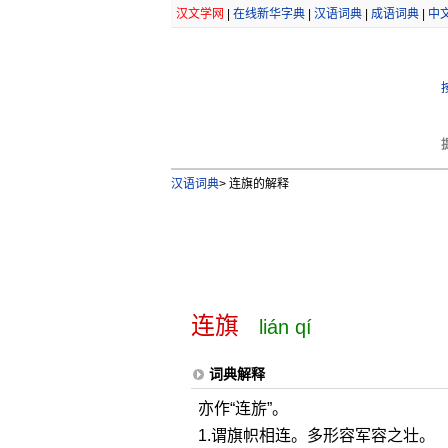
汉文学网
|
在线新华字典
|
汉语词典
|
成语词典
|
中
汉语词典
>
连旗的解释
连旗
lián qí
词典解释
亦作“连旂”。
1.谓旗帜相连。多形容军容之壮。