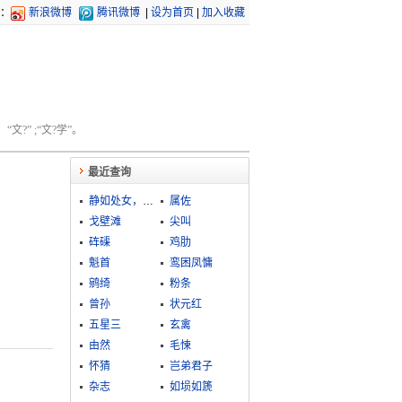
：
新浪微博
腾讯微博
|
设为首页
|
加入收藏
文?” ;“文?学”。
最近查询
静如处女，动如脱兔
属佐
戈壁滩
尖叫
砗磲
鸡肋
魁首
鸾困凤慵
鹓绮
粉条
曾孙
状元红
五星三
玄禽
由然
毛悚
怀猜
岂弟君子
杂志
如埙如篪