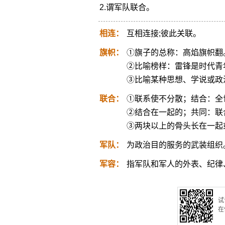
2.谓军队联合。
相连：
互相连接;彼此关联。
旗帜：
①旗子的总称：高焰旗帜翻
②比喻榜样：雷锋是时代青
③比喻某种思想、学说或政
联合：
①联系使不分散；结合：全
②结合在一起的；共同：联
③两块以上的骨头长在一起
军队：
为政治目的服务的武装组织
军容：
指军队和军人的外表、纪律
试
在