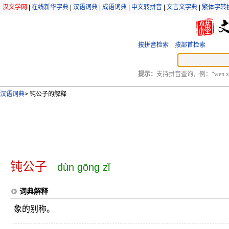
汉文学网
|
在线新华字典
|
汉语词典
|
成语词典
|
中文转拼音
|
文言文字典
|
繁体字转
按拼音检索
按部首检索
提示：
支持拼音查询，例：“wen xu
汉语词典
>
钝公子的解释
钝公子
dùn gōng zǐ
词典解释
象的别称。