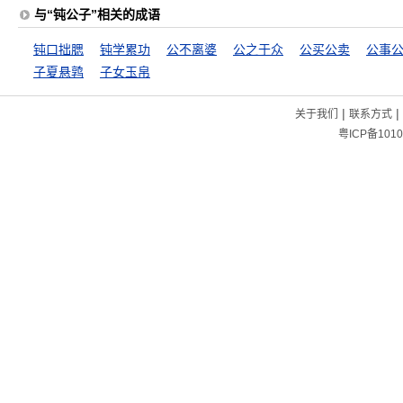
与“钝公子”相关的成语
钝口拙腮
钝学累功
公不离婆
公之于众
公买公卖
公事
子夏悬鹑
子女玉帛
|
|
关于我们
联系方式
粤ICP备1010