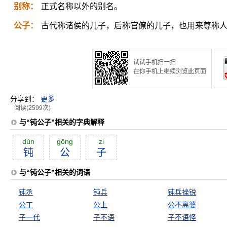
别称：
正式名称以外的别名。
公子：
古代称诸侯的儿子，后称官僚的儿子，也用来尊称
试试手机扫一扫
在你手机上继续浏览此页面
分享到：
更多
阅读(2599次)
与“钝公子”相关的字典解释
dùn
gōng
zi
钝
公
子
与“钝公子”相关的词语
钝丞
钝兵
钝兵挫锐
公丁
公上
公不离婆
子一代
子不语
子不语怪