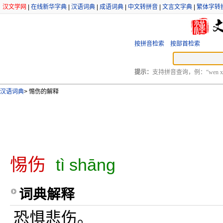
汉文学网
|
在线新华字典
|
汉语词典
|
成语词典
|
中文转拼音
|
文言文字典
|
繁体字转
按拼音检索
按部首检索
提示：
支持拼音查询，例：“wen xu
汉语词典
>
惕伤的解释
惕伤
tì shāng
词典解释
恐惧悲伤。