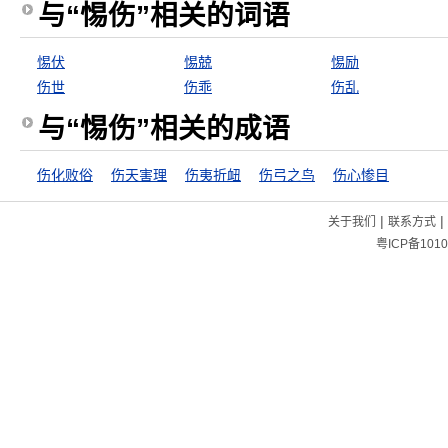
与“惕伤”相关的词语
惕伏
惕兢
惕励
伤世
伤乖
伤乱
与“惕伤”相关的成语
伤化败俗
伤天害理
伤夷折衄
伤弓之鸟
伤心惨目
|
|
关于我们
联系方式
粤ICP备1010