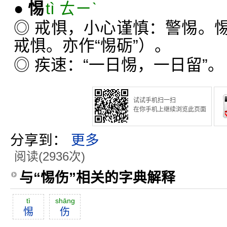
●
惕
tì ㄊㄧˋ
◎ 戒惧，小心谨慎：警惕。
戒惧。亦作“惕砺”）。
◎ 疾速：“一日惕，一日留”。
试试手机扫一扫
在你手机上继续浏览此页面
分享到：
更多
阅读(2936次)
与“惕伤”相关的字典解释
tì
shāng
惕
伤