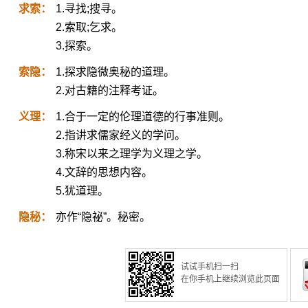
求索：
1.寻找;搜寻。
2.索取;乞求。
3.探索。
索隐：
1.探求隐微奥秘的道理。
2.对古籍的注释考证。
义理：
1.合于一定的伦理道德的行事准则。
2.指讲求儒家经义的学问。
3.称宋以来之理学为义理之学。
4.文辞的思想内容。
5.犹道理。
隐秘：
亦作“隐祕”。秘密。
试试手机扫一扫
在你手机上继续浏览此页面