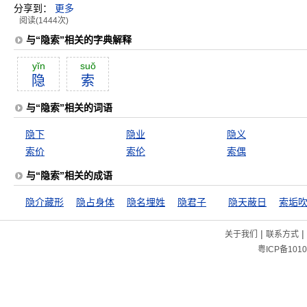
分享到：
更多
阅读(1444次)
与“隐索”相关的字典解释
yĭn
suŏ
隐
索
与“隐索”相关的词语
隐下
隐业
隐义
索价
索伦
索偶
与“隐索”相关的成语
隐介藏形
隐占身体
隐名埋姓
隐君子
隐天蔽日
索垢
|
|
关于我们
联系方式
粤ICP备1010