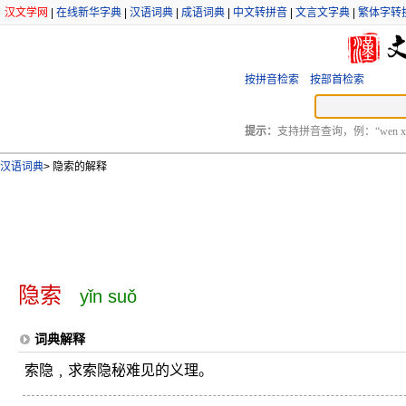
汉文学网
|
在线新华字典
|
汉语词典
|
成语词典
|
中文转拼音
|
文言文字典
|
繁体字转
按拼音检索
按部首检索
提示：
支持拼音查询，例：“wen xu
汉语词典
>
隐索的解释
隐索
yǐn suǒ
词典解释
索隐﹐求索隐秘难见的义理。