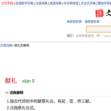
汉文学网
|
在线新华字典
|
汉语词典
|
成语词典
|
中文转拼音
|
文言文字典
|
繁体字转
按拼音检索
按部首检索
提示：
支持拼音查询，例：“wen xu
汉语词典
>
献礼的解释
献礼
xiàn lǐ
词典解释
1.指古代郊祀中的献祭礼仪。有初﹑亚﹑终三献。
2.泛指祭礼仪式。