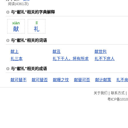
阅读(4361次)
与“献礼”相关的字典解释
xiàn
lĭ
献
礼
与“献礼”相关的词语
献上
献丑
献世包
礼三本
礼下于人，将有所求
礼不下庶人
与“献礼”相关的成语
献可替不
献可替否
献曝之忱
献替可否
献计献策
礼不
|
|
关于我们
联系方式
粤ICP备1010