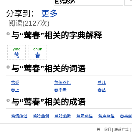
分享到：
更多
阅读(2127次)
与“莺春”相关的字典解释
yīng
chūn
莺
春
与“莺春”相关的词语
莺乔
莺俦燕侣
莺儿
春上
春不老
春丛
与“莺春”相关的成语
莺俦燕侣
莺吟燕儛
莺吟燕舞
莺啼燕语
莺声燕语
春事
|
|
关于我们
联系方式