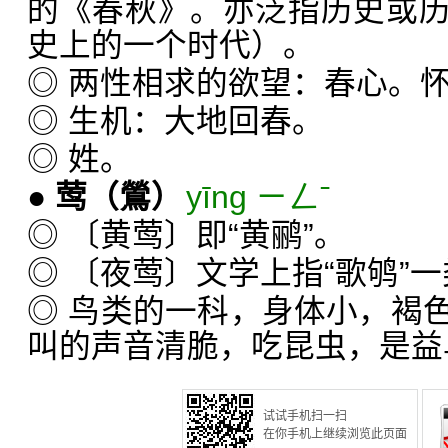
的《春秋》。亦泛指历史或
史上的一个时代）。
◎ 两性相求的欲望：春心。
◎ 生机：大地回春。
◎ 姓。
●
莺
（鶯）
yīng ㄧㄥˉ
◎ 〔黄莺〕即“黄鹂”。
◎ 〔夜莺〕文学上指“歌鸲”
◎ 鸟类的一科，身体小，褐
叫的声音清脆，吃昆虫，是益
试试手机扫一扫
在你手机上继续浏览此页面