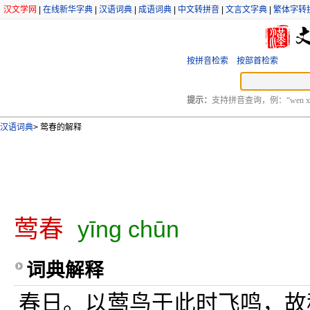
汉文学网
|
在线新华字典
|
汉语词典
|
成语词典
|
中文转拼音
|
文言文字典
|
繁体字转
按拼音检索
按部首检索
提示：
支持拼音查询，例：“wen xu
汉语词典
>
莺春的解释
莺春
yīng chūn
词典解释
春日。以莺鸟于此时飞鸣，故