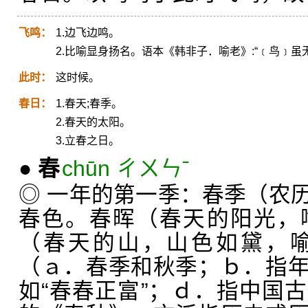
飞鸣：
1.边飞边鸣。
2.比喻显身扬名。语本《韩非子．喻老》:“﹝鸟﹞
此时：
这时候。
春日：
1.春天;春季。
2.春天的太阳。
3.立春之日。
●
春
chūn ㄔㄨㄣˉ
◎ 一年的第一季：春季（农
春色。春晖（春天的阳光，
（春天的山，山色如黛，
（ａ．春季和秋季；ｂ．指
如“春春正富”；ｄ．指中国