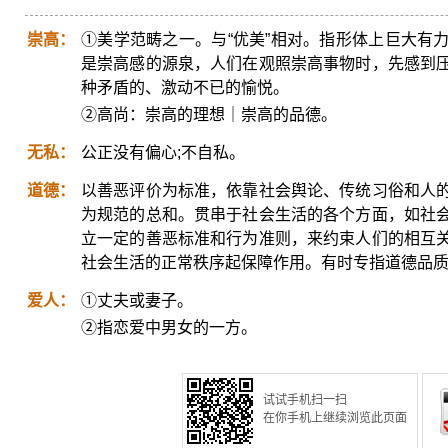
崇高：
①美学范畴之一。与“优美”相对。指形体上巨大有
是崇高感的源泉，人们在观照崇高事物时，先感到
种矛盾的、激动不已的愉悦。
②高尚：崇高的理想｜崇高的品德。
无私：
公正没有偏心;不自私。
道德：
以善恶评价为标准，依靠社会舆论、传统习俗和人
为规范的总和。贯串于社会生活的各个方面，如社
立一定的善恶标准和行为准则，来约束人们的相互
社会生活的正常秩序起保障作用。有时专指道德品
爱人：
①丈夫或妻子。
②指恋爱中男女的一方。
试试手机扫一扫
在你手机上继续浏览此页面