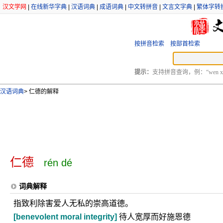
汉文学网
|
在线新华字典
|
汉语词典
|
成语词典
|
中文转拼音
|
文言文字典
|
繁体字转
按拼音检索
按部首检索
提示：
支持拼音查询，例：“wen xu
汉语词典
>
仁德的解释
仁德
rén dé
词典解释
指致利除害爱人无私的崇高道德。
[benevolent moral integrity]
待人宽厚而好施恩德