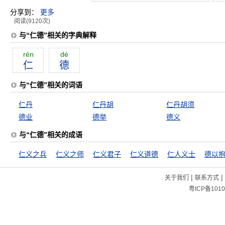
分享到：
更多
阅读(9120次)
与“仁德”相关的字典解释
rén
dé
仁
德
与“仁德”相关的词语
仁丹
仁丹胡
仁丹胡须
德业
德举
德义
与“仁德”相关的成语
仁义之兵
仁义之师
仁义君子
仁义道德
仁人义士
德以
|
|
关于我们
联系方式
粤ICP备1010