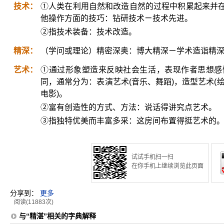
技术：
①人类在利用自然和改造自然的过程中积累起来并
他操作方面的技巧：钻研技术ㄧ技术先进。
②指技术装备：技术改造。
精深：
（学问或理论）精密深奥：博大精深ㄧ学术造诣精
艺术：
①通过形象塑造来反映社会生活，表现作者思想感
同，通常分为：表演艺术(音乐、舞蹈)，造型艺术(绘
电影)。
②富有创造性的方式、方法：说话得讲究点艺术。
③指独特优美而丰富多采：这房间布置得挺艺术的
试试手机扫一扫
在你手机上继续浏览此页面
分享到：
更多
阅读(11883次)
与“精湛”相关的字典解释