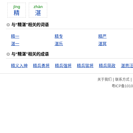
jīng
zhàn
精
湛
与“精湛”相关的词语
精一
精专
精严
湛一
湛乐
湛冥
与“精湛”相关的成语
精义入神
精兵勇将
精兵强将
精兵猛将
精兵简政
湛恩
|
|
关于我们
联系方式
粤ICP备1010