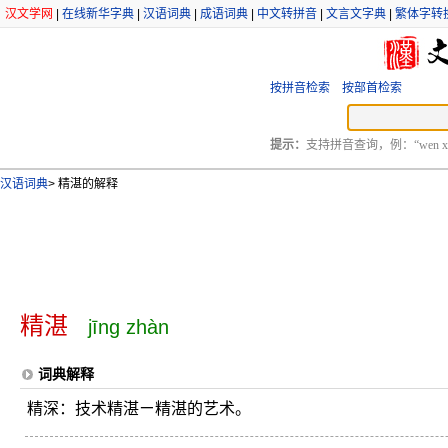
汉文学网
|
在线新华字典
|
汉语词典
|
成语词典
|
中文转拼音
|
文言文字典
|
繁体字转
按拼音检索
按部首检索
提示：
支持拼音查询，例：“wen xu
汉语词典
>
精湛的解释
精湛
jīng zhàn
词典解释
精深：技术精湛ㄧ精湛的艺术。