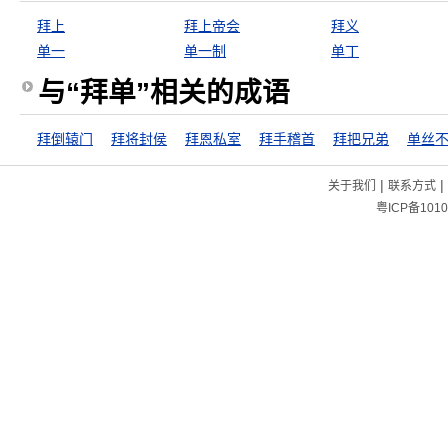
拜上
拜上帝会
拜义
单一
单一制
单丁
与“拜单”相关的成语
拜倒辕门
拜将封侯
拜恩私室
拜手稽首
拜把兄弟
|
|
关于我们
联系方式
粤ICP备1010