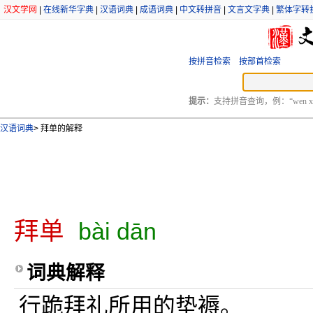
汉文学网
|
在线新华字典
|
汉语词典
|
成语词典
|
中文转拼音
|
文言文字典
|
繁体字转
按拼音检索
按部首检索
提示：
支持拼音查询，例：“wen xu
汉语词典
>
拜单的解释
拜单
bài dān
词典解释
行跪拜礼所用的垫褥。