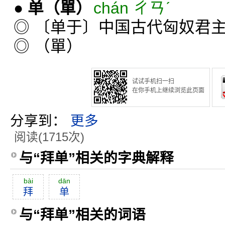
●
单
（單）
chán ㄔㄢˊ
◎ 〔单于〕中国古代匈奴君
◎ （單）
试试手机扫一扫
在你手机上继续浏览此页面
分享到：
更多
阅读(1715次)
与“拜单”相关的字典解释
bài
dān
拜
单
与“拜单”相关的词语