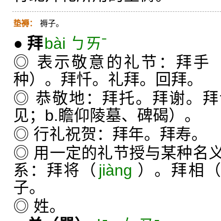
垫褥：
褥子。
●
拜
bài ㄅㄞˉ
◎ 表示敬意的礼节：拜手
种）。拜忏。礼拜。回拜。
◎ 恭敬地：拜托。拜谢。拜
见；b.瞻仰陵墓、碑碣）。
◎ 行礼祝贺：拜年。拜寿。
◎ 用一定的礼节授与某种名
系：拜将（
jiàng
）。拜相
子。
◎ 姓。