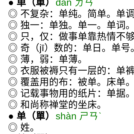
●
单
（單）
dān ㄉㄢˉ
◎ 不复杂：单纯。简单。单
◎ 独一：单独。单一。单词
◎ 只，仅：做事单靠热情不
◎ 奇（jī）数的：单日。单号
◎ 薄，弱：单薄。
◎ 衣服被褥只有一层的：单
◎ 覆盖用的布：被单。床单
◎ 记载事物用的纸片：单据
◎ 和尚称禅堂的坐床。
●
单
（單）
shàn ㄕㄢˋ
◎ 姓。