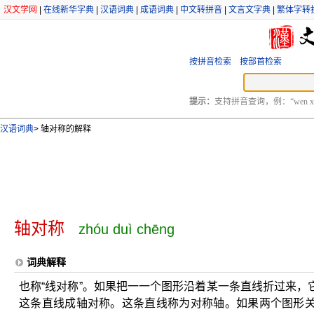
汉文学网
|
在线新华字典
|
汉语词典
|
成语词典
|
中文转拼音
|
文言文字典
|
繁体字转
按拼音检索
按部首检索
提示：
支持拼音查询，例：“wen xu
汉语词典
>
轴对称的解释
轴对称
zhóu duì chēng
词典解释
也称“线对称”。如果把一一个图形沿着某一条直线折过来
这条直线成轴对称。这条直线称为对称轴。如果两个图形