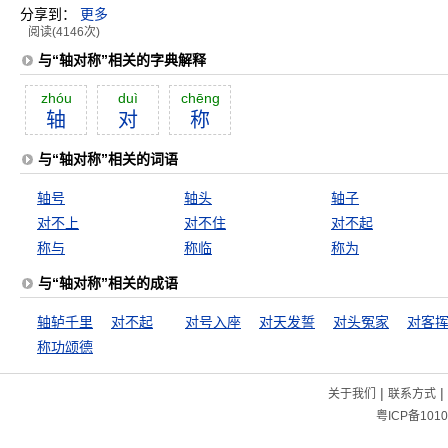
分享到：
更多
阅读(4146次)
与“轴对称”相关的字典解释
zhóu
duì
chēng
轴
对
称
与“轴对称”相关的词语
轴号
轴头
轴子
对不上
对不住
对不起
称与
称临
称为
与“轴对称”相关的成语
轴轳千里
对不起
对号入座
对天发誓
对头冤家
对客
称功颂德
|
|
关于我们
联系方式
粤ICP备1010