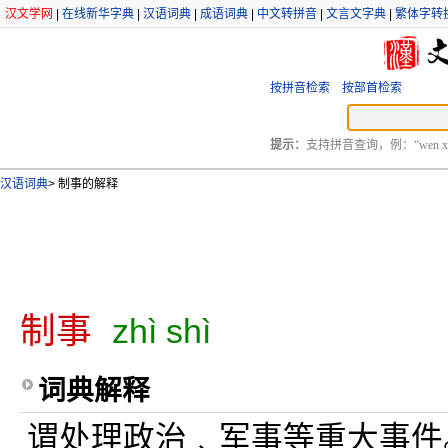
汉文学网
|
在线新华字典
|
汉语词典
|
成语词典
|
中文转拼音
|
文言文字典
|
繁体字转
按拼音检索
按部首检索
提示：
支持拼音查询，例：“wen xu
汉语词典
>
制事的解释
制事
zhì shì
词典解释
谓处理政治﹑军事等重大事件