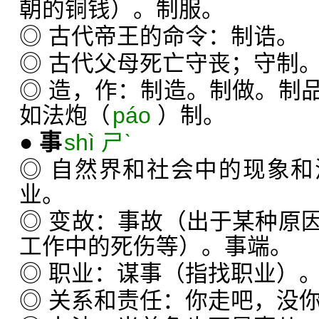
朝的铜钱）。制服。
◎ 古代帝王的命令：制诰。
◎ 古代父母死亡守丧；守制
◎ 造，作：制造。制做。制
如法炮（
páo
）制。
●
事
shì ㄕˋ
◎ 自然界和社会中的现象
业。
◎ 变故：事故（出于某种原
工作中的死伤等）。事端。
◎ 职业：谋事（指找职业）
◎ 关系和责任：你走吧，没