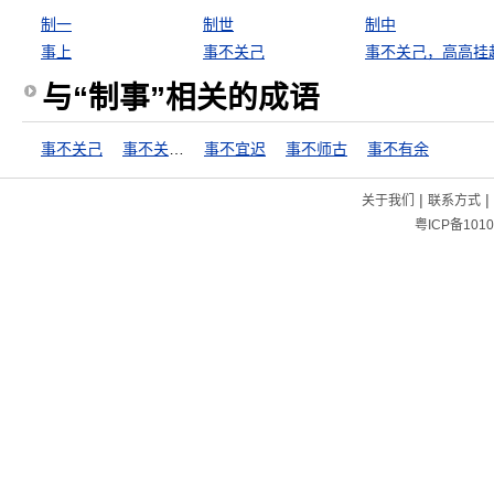
制一
制世
制中
事上
事不关己
事不关己，高高挂
与“制事”相关的成语
事不关己
事不关己，高高挂起
事不宜迟
事不师古
事不有余
|
|
关于我们
联系方式
粤ICP备1010