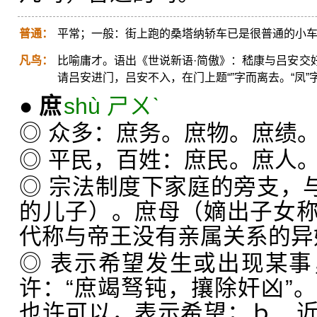
普通：
平常；一般：街上跑的桑塔纳轿车已是很普通的小
凡鸟：
比喻庸才。语出《世说新语·简傲》：嵇康与吕安交
请吕安进门，吕安不入，在门上题“”字而离去。“凤”
●
庶
shù ㄕㄨˋ
◎ 众多：庶务。庶物。庶绩
◎ 平民，百姓：庶民。庶人
◎ 宗法制度下家庭的旁支，与
的儿子）。庶母（嫡出子女
代称与帝王没有亲属关系的异
◎ 表示希望发生或出现某
许：“庶竭驽钝，攘除奸凶”
也许可以，表示希望；ｂ．