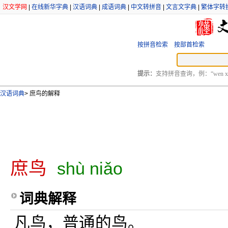
汉文学网
|
在线新华字典
|
汉语词典
|
成语词典
|
中文转拼音
|
文言文字典
|
繁体字转
按拼音检索
按部首检索
提示：
支持拼音查询，例：“wen xu
汉语词典
>
庶鸟的解释
庶鸟
shù niǎo
词典解释
凡鸟，普通的鸟。