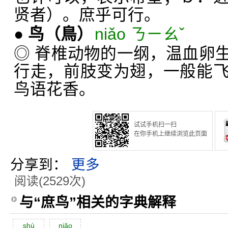
贤者）。庶乎可行。
●
鸟
（鳥）
niǎo ㄋㄧㄠˇ
◎ 脊椎动物的一纲，温血卵
行走，前肢变为翅，一般能
鸟语花香。
试试手机扫一扫
在你手机上继续浏览此页面
分享到：
更多
阅读(2529次)
与“庶鸟”相关的字典解释
shù
niăo