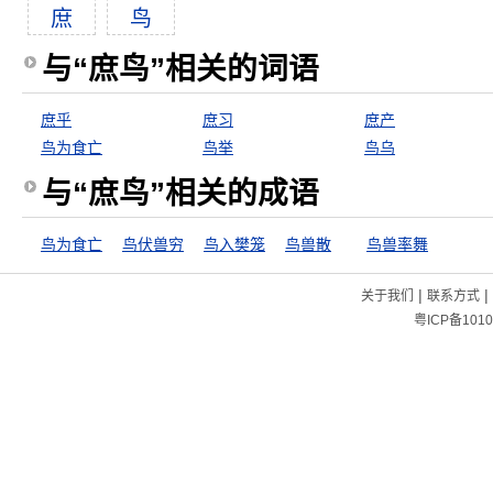
庶
鸟
与“庶鸟”相关的词语
庶乎
庶习
庶产
鸟为食亡
鸟举
鸟乌
与“庶鸟”相关的成语
鸟为食亡
鸟伏兽穷
鸟入樊笼
鸟兽散
鸟兽率舞
|
|
关于我们
联系方式
粤ICP备1010