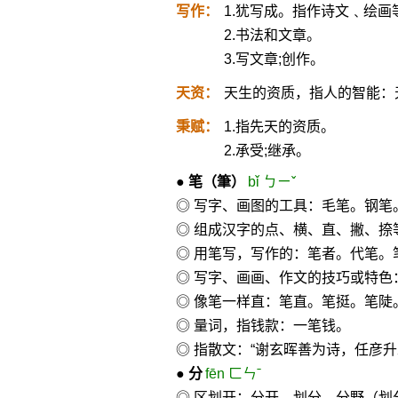
写作：
1.犹写成。指作诗文﹑绘画
2.书法和文章。
3.写文章;创作。
天资：
天生的资质，指人的智能：
秉赋：
1.指先天的资质。
2.承受;继承。
●
笔
（筆）
bǐ ㄅㄧˇ
◎ 写字、画图的工具：毛笔。钢笔
◎ 组成汉字的点、横、直、撇、捺
◎ 用笔写，写作的：笔者。代笔。
◎ 写字、画画、作文的技巧或特
◎ 像笔一样直：笔直。笔挺。笔陡
◎ 量词，指钱款：一笔钱。
◎ 指散文：“谢玄晖善为诗，任彦升
●
分
fēn ㄈㄣˉ
◎ 区划开：分开。划分。分野（