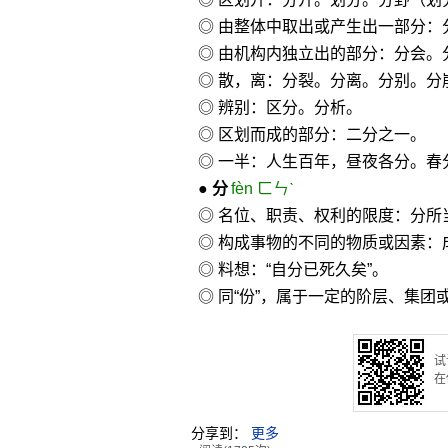
◎ 由整体中取出或产生出一部分：
◎ 由机构内独立出的部分：分会。
◎ 散，离：分裂。分离。分别。分
◎ 辨别：区分。分析。
◎ 区划而成的部分：二分之一。
◎ 一半：人生百年，昼夜各分。春
●
分
fèn ㄈㄣˋ
◎ 名位、职责、权利的限度：分
◎ 构成事物的不同的物质或因素：
◎ 料想：“自分已死久矣”。
◎ 同“份”，属于一定的阶层、集
试
在
分享到：
更多