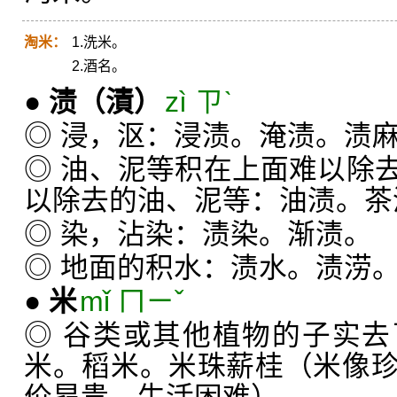
淘米：
1.洗米。
2.酒名。
●
渍
（漬）
zì ㄗˋ
◎ 浸，沤：浸渍。淹渍。渍
◎ 油、泥等积在上面难以除
以除去的油、泥等：油渍。茶
◎ 染，沾染：渍染。渐渍。
◎ 地面的积水：渍水。渍涝
●
米
mǐ ㄇㄧˇ
◎ 谷类或其他植物的子实
米。稻米。米珠薪桂（米像