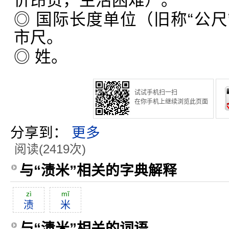
价昂贵，生活困难）。
◎ 国际长度单位（旧称“公尺
市尺。
◎ 姓。
试试手机扫一扫
在你手机上继续浏览此页面
分享到：
更多
阅读(2419次)
与“渍米”相关的字典解释
zì
mĭ
渍
米
与“渍米”相关的词语