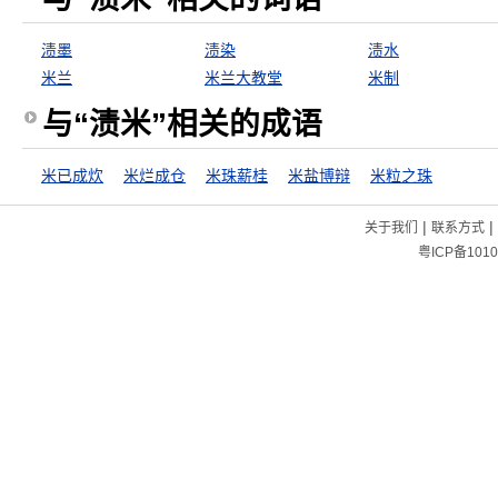
渍墨
渍染
渍水
米兰
米兰大教堂
米制
与“渍米”相关的成语
米已成炊
米烂成仓
米珠薪桂
米盐博辩
米粒之珠
|
|
关于我们
联系方式
粤ICP备1010