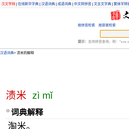
汉文学网
|
在线新华字典
|
汉语词典
|
成语词典
|
中文转拼音
|
文言文字典
|
繁体字转
按拼音检索
按部首检索
提示：
支持拼音查询，例：“wen xu
汉语词典
>
渍米的解释
渍米
zì mǐ
词典解释
淘米。