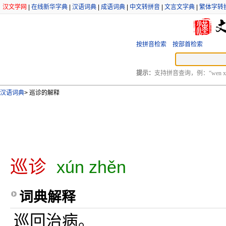
汉文学网
|
在线新华字典
|
汉语词典
|
成语词典
|
中文转拼音
|
文言文字典
|
繁体字转
按拼音检索
按部首检索
提示：
支持拼音查询，例：“wen xu
汉语词典
>
巡诊的解释
巡诊
xún zhěn
词典解释
巡回治病。