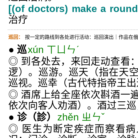
[(of doctors) make a round 
治疗
巡回：
按一定的路线到各处进行活动：巡回演出｜作品在
●
巡
xún ㄒㄩㄣˊ
◎ 到各处去，来回走动查看
逻）。巡游。巡天（指在天
巡视。巡幸（古代特指帝王出
◎ 酒席上给全座依次斟酒一
依次向客人劝酒）。酒过三巡
●
诊
（診）
zhěn ㄓㄣˇ
◎ 医生为断定疾症而察看