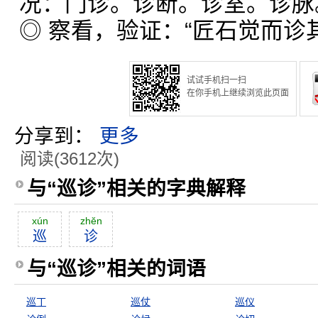
况：门诊。诊断。诊室。诊脉
◎ 察看，验证：“匠石觉而诊
试试手机扫一扫
在你手机上继续浏览此页面
分享到：
更多
阅读(3612次)
与“巡诊”相关的字典解释
xún
zhĕn
巡
诊
与“巡诊”相关的词语
巡丁
巡仗
巡仪