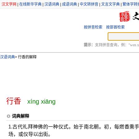
汉文学网
|
在线新华字典
|
汉语词典
|
成语词典
|
中文转拼音
|
文言文字典
|
繁体字转
按拼音检索
按部首检索
提示：
支持拼音查询，例：“wen xu
汉语词典
>
行香的解释
行香
xíng xiāng
词典解释
1.古代礼拜神佛的一种仪式。始于南北朝。初，每燃香熏
场，或仪导以出街。