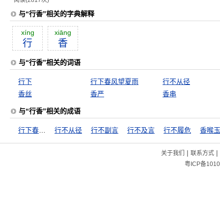
阅读(2817次)
与“行香”相关的字典解释
xíng
xiāng
行
香
与“行香”相关的词语
行下
行下春风望夏雨
行不从径
香丝
香严
香串
与“行香”相关的成语
行下春风望夏雨
行不从径
行不副言
行不及言
行不履危
香喉
|
|
关于我们
联系方式
粤ICP备1010