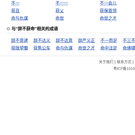
不一
不一一
不一会儿
获丑
获乂
获保首领
命与仇谋
命世
命世之才
与“辞不获命”相关的成语
辞不意逮
辞不达义
辞不达意
辞严义正
不一而足
不三
获陇望蜀
获隽公车
命与仇谋
命世之才
命中注定
命俦
|
|
关于我们
联系方式
粤ICP备1010