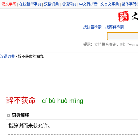
汉文学网
|
在线新华字典
|
汉语词典
|
成语词典
|
中文转拼音
|
文言文字典
|
繁体字转
按拼音检索
按部首检索
提示：
支持拼音查询，例：“wen xu
汉语词典
>
辞不获命的解释
辞不获命
cí bù huò mìng
词典解释
指辞谢而未获允许。