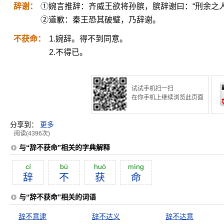
辞谢：
①婉言推辞：齐威王欲将孙膑，膑辞谢曰：“刑余之人
②道歉：秦王恐其破璧，乃辞谢。
不获命：
1.婉辞。得不到同意。
2.不得已。
试试手机扫一扫
在你手机上继续浏览此页面
分享到：
更多
阅读(4396次)
与“辞不获命”相关的字典解释
cí
bù
huò
mìng
辞
不
获
命
与“辞不获命”相关的词语
辞不意逮
辞不达义
辞不达意