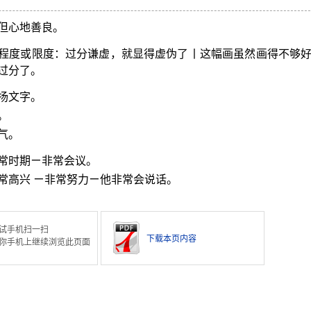
但心地善良。
程度或限度：过分谦虚，就显得虚伪了丨这幅画虽然画得不够
过分了。
扬文字。
。
气。
常时期ㄧ非常会议。
常高兴 ㄧ非常努力ㄧ他非常会说话。
试手机扫一扫
下载本页内容
你手机上继续浏览此页面