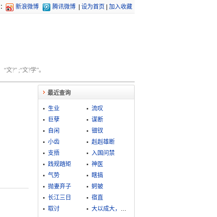
：
新浪微博
腾讯微博
|
设为首页
|
加入收藏
文?” ;“文?学”。
最近查询
生业
流叹
巨孽
谋断
自闲
钿钗
小齿
赳赳雄断
支捂
入国问禁
践规踏矩
神医
气势
瞎搞
抛妻弃子
蚵蚾
长江三日
宿直
取讨
大以成大，小以成小