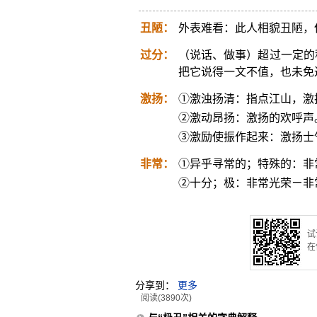
丑陋：
外表难看：此人相貌丑陋，
过分：
（说话、做事）超过一定的
把它说得一文不值，也未免
激扬：
①激浊扬清：指点江山，激
②激动昂扬：激扬的欢呼声
③激励使振作起来：激扬士
非常：
①异乎寻常的；特殊的：非
②十分；极：非常光荣ㄧ非
试
在
分享到：
更多
阅读(3890次)