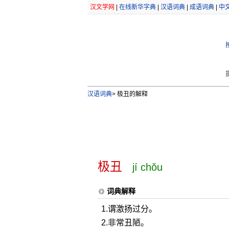
汉文学网
|
在线新华字典
|
汉语词典
|
成语词典
|
中
汉语词典
>
极丑的解释
极丑
jí chǒu
词典解释
1.谓激扬过分。
2.非常丑陋。