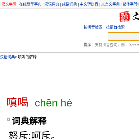
汉文学网
|
在线新华字典
|
汉语词典
|
成语词典
|
中文转拼音
|
文言文字典
|
繁体字转
按拼音检索
按部首检索
提示：
支持拼音查询，例：“wen xu
汉语词典
>
嗔喝的解释
嗔喝
chēn hè
词典解释
怒斥;呵斥。