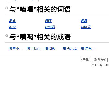
与“嗔喝”相关的词语
嗔叱
嗔呵
嗔咽
喝令
喝倒彩
喝倒采
与“嗔喝”相关的成语
嗔拳不打笑面
嗔目切齿
喝倒彩
喝西北风
喝雉呼卢
|
|
关于我们
联系方式
粤ICP备1010