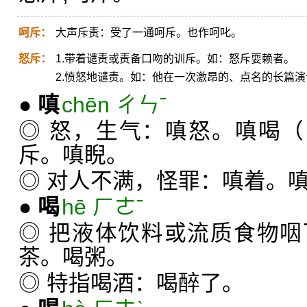
呵斥：
大声斥责：受了一通呵斥。也作呵叱。
怒斥：
1.带着谴责或责备口吻的训斥。如：怒斥耍赖者。
2.愤怒地谴责。如：他在一次激昂的、点名的长篇
●
嗔
chēn ㄔㄣˉ
◎ 怒，生气：嗔怒。嗔喝（
斥。嗔睨。
◎ 对人不满，怪罪：嗔着。
●
喝
hē ㄏㄜˉ
◎ 把液体饮料或流质食物
茶。喝粥。
◎ 特指喝酒：喝醉了。