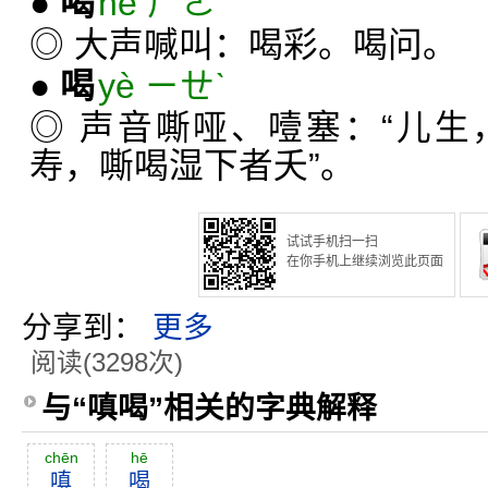
●
喝
hè ㄏㄜˋ
◎ 大声喊叫：喝彩。喝问。
●
喝
yè ㄧㄝˋ
◎ 声音嘶哑、噎塞：“儿
寿，嘶喝湿下者夭”。
试试手机扫一扫
在你手机上继续浏览此页面
分享到：
更多
阅读(3298次)
与“嗔喝”相关的字典解释
chēn
hē
嗔
喝