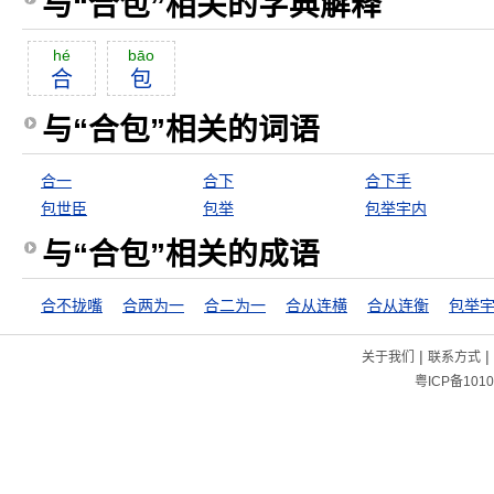
与“合包”相关的字典解释
hé
bāo
合
包
与“合包”相关的词语
合一
合下
合下手
包世臣
包举
包举宇内
与“合包”相关的成语
合不拢嘴
合两为一
合二为一
合从连横
合从连衡
包举
|
|
关于我们
联系方式
粤ICP备1010