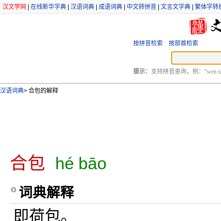
汉文学网
|
在线新华字典
|
汉语词典
|
成语词典
|
中文转拼音
|
文言文字典
|
繁体字转
按拼音检索
按部首检索
提示：
支持拼音查询，例：“wen xu
汉语词典
>
合包的解释
合包
hé bāo
词典解释
即荷包。