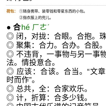
荷包：
①随身携带、装零钱和零星东西的小包。
②指衣服上的兜儿。
●
合
hé ㄏㄜˊ
◎ 闭，对拢：合眼。合抱。
◎ 聚集：合力。合办。合股
◎ 不违背，一事物与另一事
法。情投意合。
◎ 应该：合该。合当。“文
时而作”。
◎ 总共，全：合家欢乐。
◎ 计，折算：合多少钱。