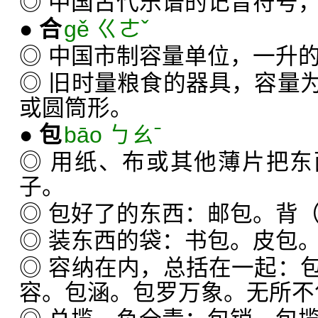
◎ 中国古代乐谱的记音符号，
●
合
gě ㄍㄜˇ
◎ 中国市制容量单位，一升
◎ 旧时量粮食的器具，容量
或圆筒形。
●
包
bāo ㄅㄠˉ
◎ 用纸、布或其他薄片把
子。
◎ 包好了的东西：邮包。背
◎ 装东西的袋：书包。皮包
◎ 容纳在内，总括在一起：
容。包涵。包罗万象。无所不