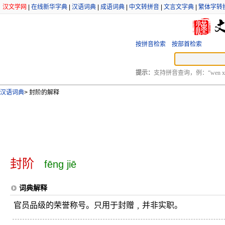
汉文学网
|
在线新华字典
|
汉语词典
|
成语词典
|
中文转拼音
|
文言文字典
|
繁体字转
按拼音检索
按部首检索
提示：
支持拼音查询，例：“wen xu
汉语词典
>
封阶的解释
封阶
fēng jiē
词典解释
官员品级的荣誉称号。只用于封赠﹐并非实职。