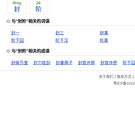
fēng
jiē
封
阶
与“封阶”相关的词语
封一
封三
封事
阶下囚
阶下汉
阶乘
与“封阶”相关的成语
封侯万里
封刀挂剑
封妻荫子
封官许原
封官许愿
阶下
|
|
关于我们
联系方式
粤ICP备1010