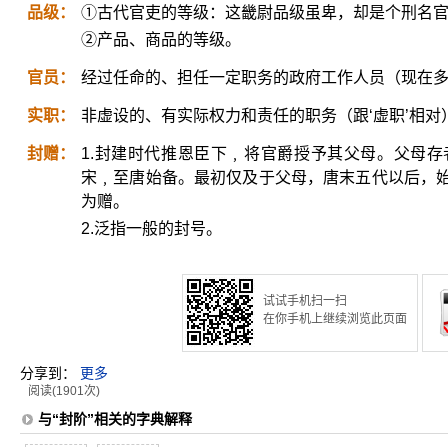
品级：
①古代官吏的等级：这畿尉品级虽卑，却是个刑名
②产品、商品的等级。
官员：
经过任命的、担任一定职务的政府工作人员（现在
实职：
非虚设的、有实际权力和责任的职务（跟‘虚职’相对
封赠：
1.封建时代推恩臣下﹐将官爵授予其父母。父母
宋﹐至唐始备。最初仅及于父母，唐末五代以后，
为赠。
2.泛指一般的封号。
试试手机扫一扫
在你手机上继续浏览此页面
分享到：
更多
阅读(1901次)
与“封阶”相关的字典解释