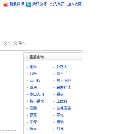
：
新浪微博
腾讯微博
|
设为首页
|
加入收藏
文?” ;“文?学”。
最近查询
偷乖
外路人
行帐
呜乎
两用衫
抹不下脸
重惩
辅助疗法
高山大川
耕盘
智小谋大
工缴费
鸾回
披毛索靥
寥亮
寒霜
采僚
蜒蚰
逸本
阿兄