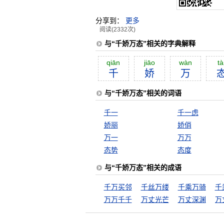
分享到：
更多
阅读(2332次)
与“千娇万态”相关的字典解释
qiān
jiāo
wàn
tà
千
娇
万
与“千娇万态”相关的词语
千一
千一虑
娇丽
娇俏
万一
万万
态势
态度
与“千娇万态”相关的成语
千万买邻
千丝万缕
千乘万骑
千
万万千千
万丈光芒
万丈深渊