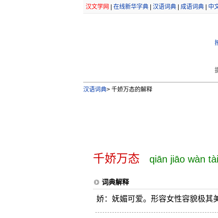
汉文学网
|
在线新华字典
|
汉语词典
|
成语词典
|
中
汉语词典
>
千娇万态的解释
千娇万态
qiān jiāo wàn tà
词典解释
娇：妩媚可爱。形容女性容貌极其