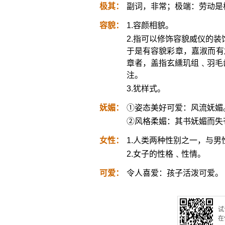
极其：
副词，非常；极端：劳动是
容貌：
1.容颜相貌。
2.指可以修饰容貌威仪的装
于是有容貌彩章，嘉淑而有
章者，盖指玄纁玑组﹑羽毛
注。
3.犹样式。
妩媚：
①姿态美好可爱：风流妩媚
②风格柔媚：其书妩媚而失
女性：
1.人类两种性别之一，与
2.女子的性格﹑性情。
可爱：
令人喜爱：孩子活泼可爱。
试
在