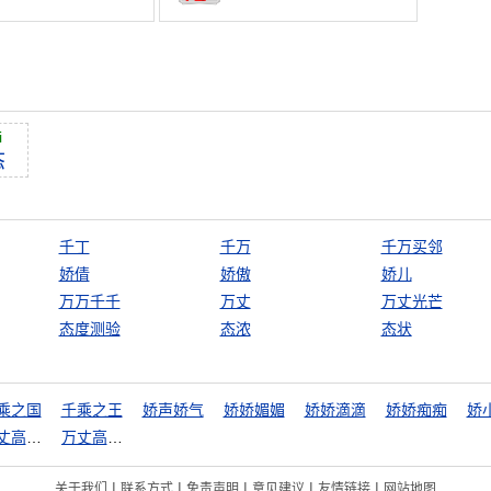
i
态
千丁
千万
千万买邻
娇倩
娇傲
娇儿
万万千千
万丈
万丈光芒
态度测验
态浓
态状
乘之国
千乘之王
娇声娇气
娇娇媚媚
娇娇滴滴
娇娇痴痴
娇
万丈高楼从地起
万丈高楼平地起
|
|
|
|
|
关于我们
联系方式
免责声明
意见建议
友情链接
网站地图