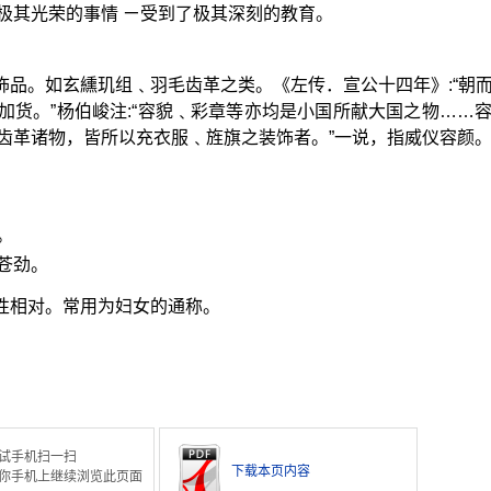
极其光荣的事情 ㄧ受到了极其深刻的教育。
饰品。如玄纁玑组﹑羽毛齿革之类。《左传．宣公十四年》:“朝
加货。”杨伯峻注:“容貌﹑彩章等亦均是小国所献大国之物……
齿革诸物，皆所以充衣服﹑旌旗之装饰者。”一说，指威仪容颜
。
苍劲。
男性相对。常用为妇女的通称。
试手机扫一扫
下载本页内容
你手机上继续浏览此页面