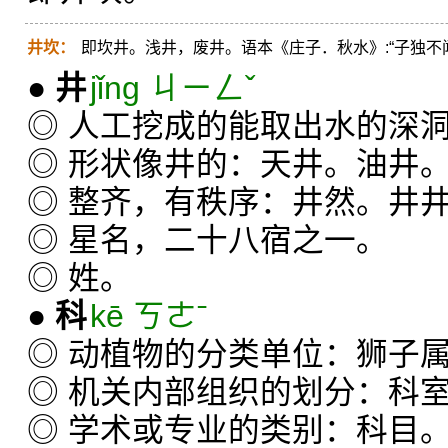
井坎：
即坎井。浅井，废井。语本《庄子．秋水》:“子独不
●
井
jǐng ㄐㄧㄥˇ
◎ 人工挖成的能取出水的深
◎ 形状像井的：天井。油井
◎ 整齐，有秩序：井然。井
◎ 星名，二十八宿之一。
◎ 姓。
●
科
kē ㄎㄜˉ
◎ 动植物的分类单位：狮子
◎ 机关内部组织的划分：科
◎ 学术或专业的类别：科目