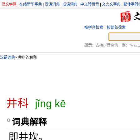
汉文学网
|
在线新华字典
|
汉语词典
|
成语词典
|
中文转拼音
|
文言文字典
|
繁体字转
按拼音检索
按部首检索
提示：
支持拼音查询，例：“wen xu
汉语词典
>
井科的解释
井科
jǐng kē
词典解释
即井坎。