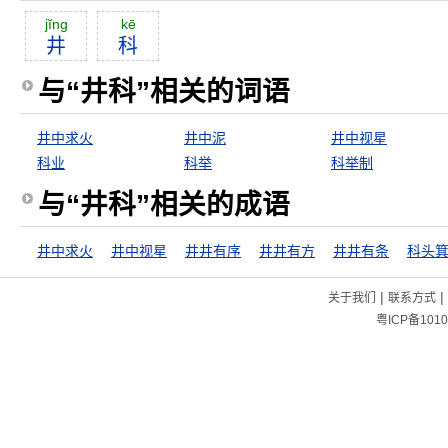
jĭng
kē
井
科
与“井科”相关的词语
井中求火
井中泥
井中视星
科业
科举
科举制
与“井科”相关的成语
井中求火
井中视星
井井有序
井井有方
井井有条
科头
|
|
关于我们
联系方式
粤ICP备1010