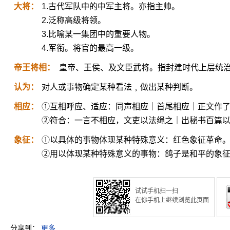
大将：
1.古代军队中的中军主将。亦指主帅。
2.泛称高级将领。
3.比喻某一集团中的重要人物。
4.军衔。将官的最高一级。
帝王将相：
皇帝、王侯、及文臣武将。指封建时代上层统
认为：
对人或事物确定某种看法﹐做出某种判断。
相应：
①互相呼应、适应：同声相应｜首尾相应｜正文作
②符合：一言不相应，文吏以法绳之｜出秘书百篇
象征：
①以具体的事物体现某种特殊意义：红色象征革命
②用以体现某种特殊意义的事物：鸽子是和平的象
试试手机扫一扫
在你手机上继续浏览此页面
分享到：
更多