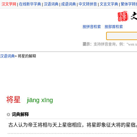
汉文学网
|
在线新华字典
|
汉语词典
|
成语词典
|
中文转拼音
|
文言文字典
|
繁体字转
按拼音检索
按部首检索
提示：
支持拼音查询，例：“wen xu
汉语词典
>
将星的解释
将星
jiāng xīng
词典解释
古人认为帝王将相与天上星宿相应，将星即象征大将的星宿