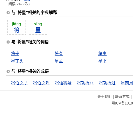
阅读(2477次)
与“将星”相关的字典解释
jiāng
xīng
将
星
与“将星”相关的词语
将丧
将久
将事
星丁头
星主
星书
与“将星”相关的成语
将伯之助
将伯之呼
将信将疑
将功折罪
将功折过
星前
|
|
关于我们
联系方式
粤ICP备1010