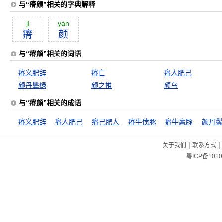
与“瘠颜”相关的字典解释
jí
yán
瘠
颜
与“瘠颜”相关的词语
瘠义肥辞
瘠亡
瘠人肥己
颜丹鬓绿
颜之推
颜乌
与“瘠颜”相关的成语
瘠义肥辞
瘠人肥己
瘠己肥人
瘠牛偾豚
瘠牛羸豚
颜丹
|
|
关于我们
联系方式
粤ICP备1010