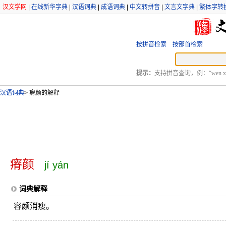
汉文学网
|
在线新华字典
|
汉语词典
|
成语词典
|
中文转拼音
|
文言文字典
|
繁体字转
按拼音检索
按部首检索
提示：
支持拼音查询，例：“wen xu
汉语词典
>
瘠颜的解释
瘠颜
jí yán
词典解释
容颜消瘦。