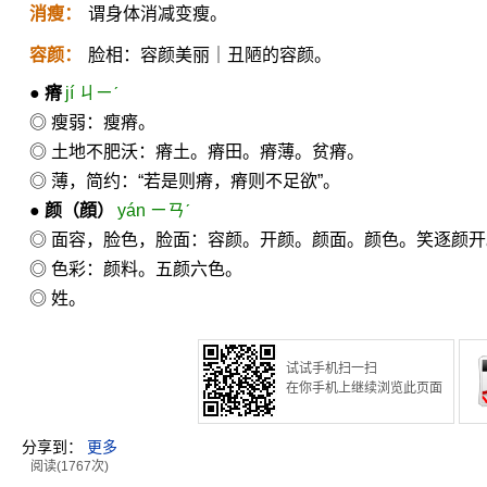
消瘦：
谓身体消减变瘦。
容颜：
脸相：容颜美丽｜丑陋的容颜。
●
瘠
jí ㄐㄧˊ
◎ 瘦弱：瘦瘠。
◎ 土地不肥沃：瘠土。瘠田。瘠薄。贫瘠。
◎ 薄，简约：“若是则瘠，瘠则不足欲”。
●
颜
（顔）
yán ㄧㄢˊ
◎ 面容，脸色，脸面：容颜。开颜。颜面。颜色。笑逐颜
◎ 色彩：颜料。五颜六色。
◎ 姓。
试试手机扫一扫
在你手机上继续浏览此页面
分享到：
更多
阅读(1767次)