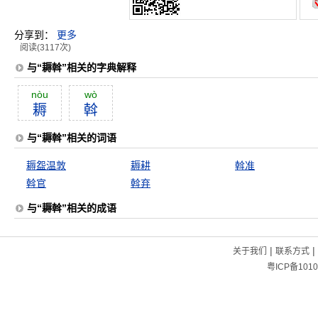
分享到：
更多
阅读(3117次)
与“耨斡”相关的字典解释
nòu
wò
耨
斡
与“耨斡”相关的词语
耨盌温敦
耨耕
斡准
斡官
斡弃
与“耨斡”相关的成语
|
|
关于我们
联系方式
粤ICP备1010