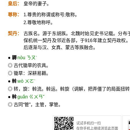
皇后：
皇帝的妻子。
尊称：
1.尊贵的称谓或称号;敬称。
2.尊敬地称呼。
契丹：
古族名。源于东胡族。北魏时始见史书记载。分布于
保机统一契丹及邻近各部，于916年建立契丹政权
后逐渐与汉、女真、蒙古等族融合。
●
耨
nòu ㄋㄡˋ
◎ 古代锄草的农具。
◎ 锄草：深耕易耨。
●
斡
wò ㄨㄛˋ
◎ 转，旋：斡流。斡运。斡旋（调解，把弄僵了的局面扭
●
斡
guǎn ㄍㄨㄢˇ
◎ 古同“管”，主管，掌管。
试试手机扫一扫
在你手机上继续浏览此页面