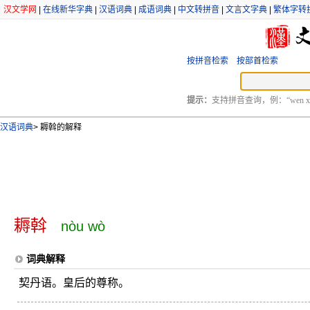
汉文学网
|
在线新华字典
|
汉语词典
|
成语词典
|
中文转拼音
|
文言文字典
|
繁体字转
按拼音检索
按部首检索
提示：
支持拼音查询，例：“wen xu
汉语词典
>
耨斡的解释
耨斡
nòu wò
词典解释
契丹语。皇后的尊称。