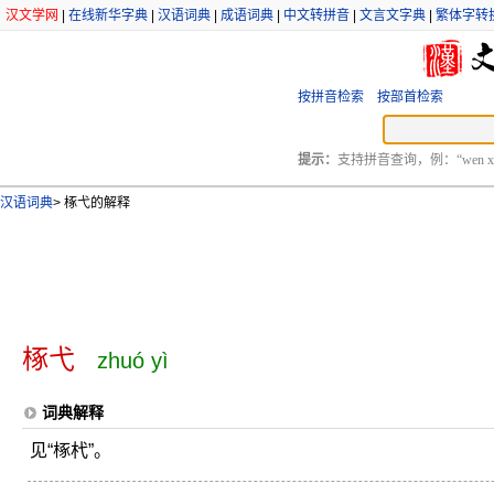
汉文学网
|
在线新华字典
|
汉语词典
|
成语词典
|
中文转拼音
|
文言文字典
|
繁体字转
按拼音检索
按部首检索
提示：
支持拼音查询，例：“wen xu
汉语词典
>
椓弋的解释
椓弋
zhuó yì
词典解释
见“椓杙”。