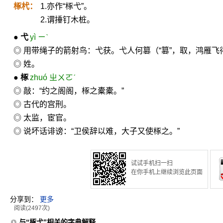
椓杙：
1.亦作“椓弋”。
2.谓捶钉木桩。
●
弋
yì ㄧˋ
◎ 用带绳子的箭射鸟：弋获。弋人何篡（“篡”，取，鸿雁
◎ 姓。
●
椓
zhuó ㄓㄨㄛˊ
◎ 敲：“约之阁阁，椓之橐橐。”
◎ 古代的宫刑。
◎ 太监，宦官。
◎ 说坏话诽谤：“卫侯辞以难，大子又使椓之。”
试试手机扫一扫
在你手机上继续浏览此页面
分享到：
更多
阅读(2497次)
与“椓弋”相关的字典解释