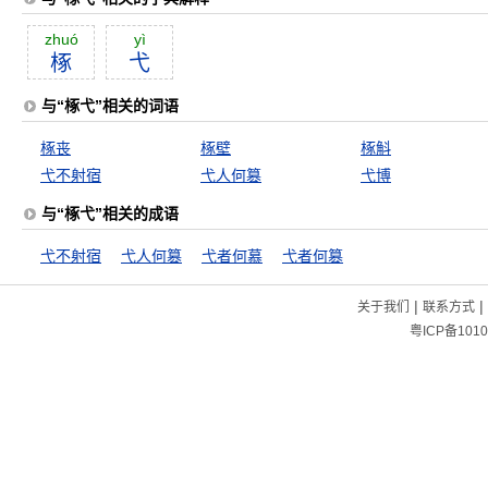
zhuó
yì
椓
弋
与“椓弋”相关的词语
椓丧
椓壁
椓斛
弋不射宿
弋人何篡
弋博
与“椓弋”相关的成语
弋不射宿
弋人何篡
弋者何慕
弋者何篡
|
|
关于我们
联系方式
粤ICP备1010