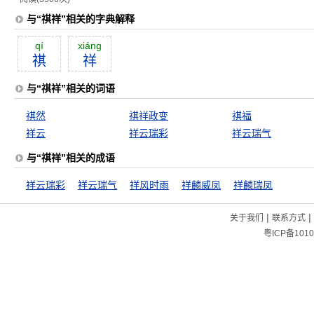
与“祺祥”相关的字典解释
qí
xiáng
祺
祥
与“祺祥”相关的词语
祺然
祺祥政变
祺福
祥云
祥云瑞彩
祥云瑞气
与“祺祥”相关的成语
祥云瑞彩
祥云瑞气
祥风时雨
祥麟威凤
祥麟瑞凤
|
|
关于我们
联系方式
粤ICP备1010