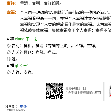
吉祥：
幸运；吉利：吉祥如意。
幸福：
个人由于理想的实现或接近而引起的一种内心满足
人幸福看得高于一切，并把个人幸福建立在被剥削
幸福和实现全人类的解放看作最大的幸福。认为幸
福依赖集体幸福，集体幸福高于个人幸福；幸福不
●
祥
xiáng ㄒㄧㄤˊ
◎ 吉利：祥和。祥瑞（吉祥的征兆）。不祥。吉祥。
◎ 吉凶的预兆：祥麟。祥云。
◎ 姓。
●
祺
qí ㄑㄧˊ
◎ 吉祥，安祥。
试试手机扫一扫
在你手机上继续浏览此页面
分享到：
更多
阅读(3506次)