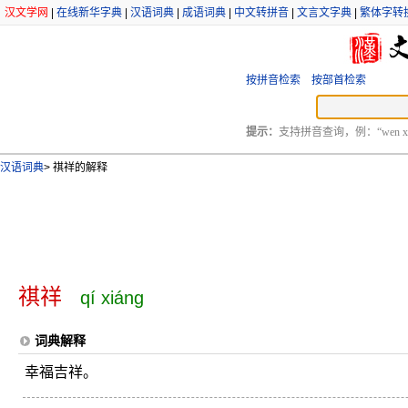
汉文学网
|
在线新华字典
|
汉语词典
|
成语词典
|
中文转拼音
|
文言文字典
|
繁体字转
按拼音检索
按部首检索
提示：
支持拼音查询，例：“wen xu
汉语词典
>
祺祥的解释
祺祥
qí xiáng
词典解释
幸福吉祥。