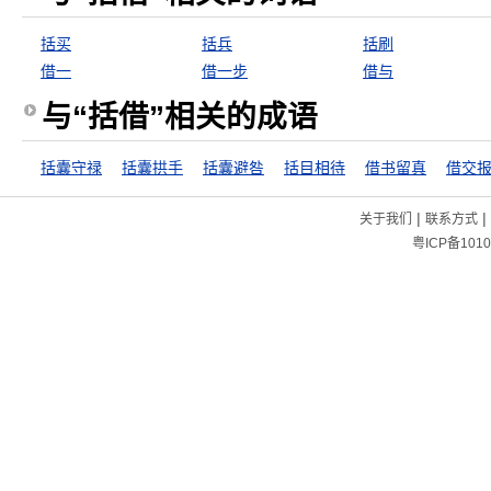
括买
括兵
括刷
借一
借一步
借与
与“括借”相关的成语
括囊守禄
括囊拱手
括囊避咎
括目相待
借书留真
借交
|
|
关于我们
联系方式
粤ICP备1010