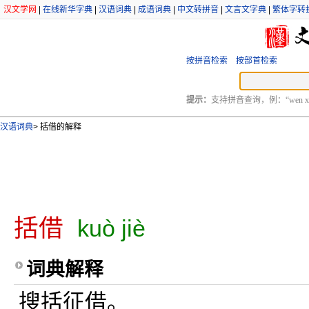
汉文学网
|
在线新华字典
|
汉语词典
|
成语词典
|
中文转拼音
|
文言文字典
|
繁体字转
按拼音检索
按部首检索
提示：
支持拼音查询，例：“wen xu
汉语词典
>
括借的解释
括借
kuò jiè
词典解释
搜括征借。