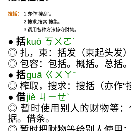
搜括：
1.亦作“搜刮”。
2.搜求;搜索;搜集。
3.谓用各种方法掠夺财物。
●
括
kuò ㄎㄨㄛˋ
◎ 扎，束：括发（束起头发
◎ 包容：包括。概括。总括
●
括
guā ㄍㄨㄚˉ
◎ 榨取，搜求：搜括（亦作“
●
借
jiè ㄐㄧㄝˋ
◎ 暂时使用别人的财物等
据。借条。
◎ 暂时把财物等给别人使用