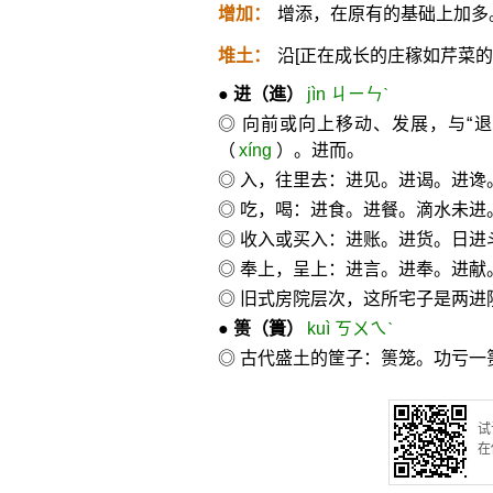
增加：
增添，在原有的基础上加多
堆土：
沿[正在成长的庄稼如芹菜
●
进
（進）
jìn ㄐㄧㄣˋ
◎ 向前或向上移动、发展，与“
（
xíng
）。进而。
◎ 入，往里去：进见。进谒。进谗
◎ 吃，喝：进食。进餐。滴水未进
◎ 收入或买入：进账。进货。日进
◎ 奉上，呈上：进言。进奉。进献
◎ 旧式房院层次，这所宅子是两进
●
篑
（簣）
kuì ㄎㄨㄟˋ
◎ 古代盛土的筐子：篑笼。功亏一
试
在