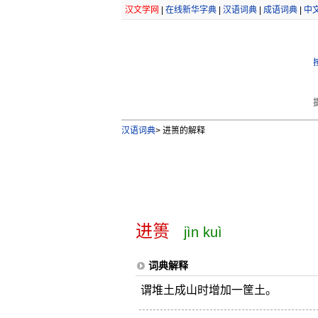
汉文学网
|
在线新华字典
|
汉语词典
|
成语词典
|
中
汉语词典
>
进篑的解释
进篑
jìn kuì
词典解释
谓堆土成山时增加一筐土。