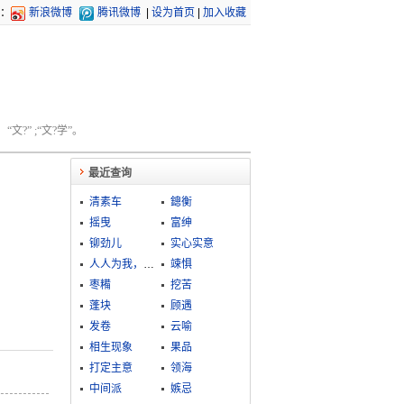
：
新浪微博
腾讯微博
|
设为首页
|
加入收藏
文?” ;“文?学”。
最近查询
清素车
鏓衡
摇曳
富绅
铆劲儿
实心实意
人人为我，我为人人
竦惧
枣糒
挖苦
蓬块
顾遇
发卷
云喻
相生现象
果品
打定主意
领海
中间派
嫉忌