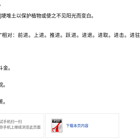
。
的]埂堆土以保护植物或使之不见阳光而变白。
退”相对：前进。上进。推进。跃进。进退。进取。进击。进
。
。
斗金。
。
院。
篑。
试手机扫一扫
下载本页内容
你手机上继续浏览此页面