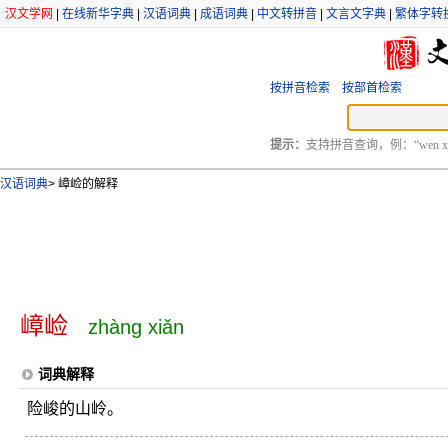
汉文学网
|
在线新华字典
|
汉语词典
|
成语词典
|
中文转拼音
|
文言文字典
|
繁体字转
按拼音检索
按部首检索
提示：
支持拼音查询，例：“wen xu
汉语词典
>
嶂崄的解释
嶂崄
zhàng xiǎn
词典解释
险峻的山岭。