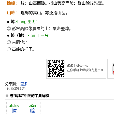
险峻：
峻：山高而陡。指山势高而险：群山险峻难攀。
山岭：
连绵的高山。亦泛指山岳。
●
嶂
zhàng ㄓㄤˋ
◎ 形容高险像屏障的山：层峦叠嶂。
●
崄
（嶮）
xiǎn ㄒㄧㄢˇ
◎ 古同“险”。
◎ 高峻的样子。
试试手机扫一扫
在你手机上继续浏览此页面
分享到：
更多
阅读(2582次)
与“嶂崄”相关的字典解释
zhàng
xiăn
嶂
崄