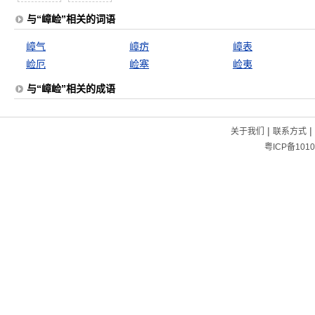
与“嶂崄”相关的词语
嶂气
嶂疠
嶂表
崄厄
崄塞
崄夷
与“嶂崄”相关的成语
|
|
关于我们
联系方式
粤ICP备1010