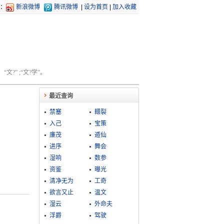
：
新浪微博
腾讯微博
|
设为首页
|
加入收藏
文?” ;“文?学”。
最近查询
禁塞
轘裂
入己
宝策
廉茂
遁仙
进序
舞会
湿响
数参
资鉴
曝光
清净无为
工奇
欲言又止
温文
湿云
外命夫
浮爵
驾驶