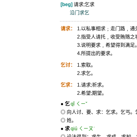
[beg]
请求;乞求
沿门求乞
请求：
1.以私事相求﹔走门路﹐通
2.指受人请托﹐收受贿赂之
3.说明要求﹐希望得到满足
4.所提出的要求。
乞讨：
1.索取。
2.求乞。
乞求：
1.请求;祈求。
2.希望;期望。
●
乞
qǐ ㄑㄧˇ
◎ 向人讨、要、求：乞求。乞丐。
◎ 姓。
●
求
qiú ㄑㄧㄡˊ
◎ 设法得到：求生。求成。求知