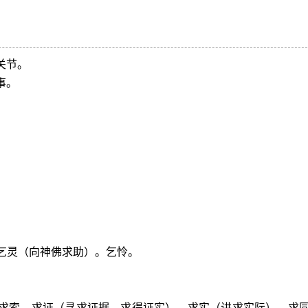
关节。
事。
。
乞灵（向神佛求助）。乞怜。
。求索。求证（寻求证据，求得证实）。求实（讲求实际）。求