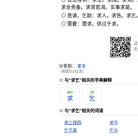
求全责备。求贤若渴。实事求是。
◎ 恳请，乞助：求人。求告。求乞
◎ 需要：需求。供过于求。
试
在
分享到：
更多
阅读(5142次)
与“求乞”相关的字典解释
qiú
qĭ
求
乞
与“求乞”相关的词语
求三拜四
求丐
乞万真
乞与