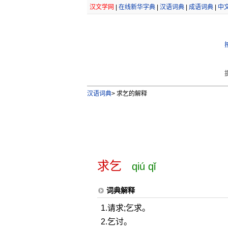
汉文学网
|
在线新华字典
|
汉语词典
|
成语词典
|
中
汉语词典
>
求乞的解释
求乞
qiú qǐ
词典解释
1.请求;乞求。
2.乞讨。