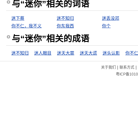
与“迷你”相关的词语
迷下蔡
迷不知归
迷丢没邓
你不仁，我不义
你东我西
你个
与“迷你”相关的成语
迷不知归
迷人眼目
迷天大罪
迷天大谎
迷头认影
|
|
关于我们
联系方式
粤ICP备1010