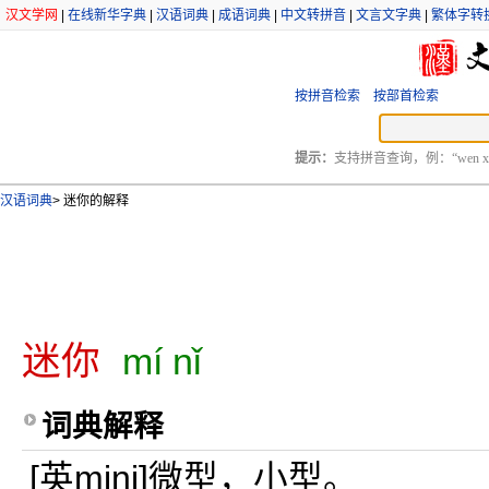
汉文学网
|
在线新华字典
|
汉语词典
|
成语词典
|
中文转拼音
|
文言文字典
|
繁体字转
按拼音检索
按部首检索
提示：
支持拼音查询，例：“wen xu
汉语词典
>
迷你的解释
迷你
mí nǐ
词典解释
[英mini]微型，小型。