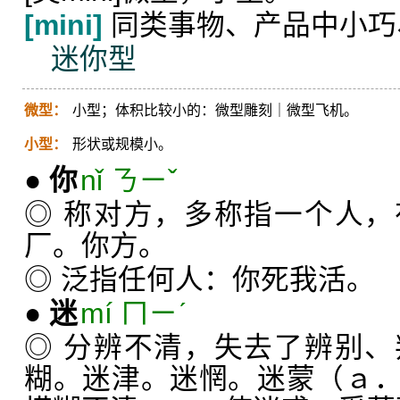
[mini]
同类事物、产品中小巧
迷你型
微型：
小型；体积比较小的：微型雕刻｜微型飞机。
小型：
形状或规模小。
●
你
nǐ ㄋㄧˇ
◎ 称对方，多称指一个人
厂。你方。
◎ 泛指任何人：你死我活。
●
迷
mí ㄇㄧˊ
◎ 分辨不清，失去了辨别
糊。迷津。迷惘。迷蒙（ａ