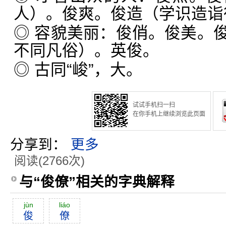
人）。俊爽。俊造（学识造诣
◎ 容貌美丽：俊俏。俊美。
不同凡俗）。英俊。
◎ 古同“峻”，大。
试试手机扫一扫
在你手机上继续浏览此页面
分享到：
更多
阅读(2766次)
与“俊僚”相关的字典解释
jùn
liáo
俊
僚