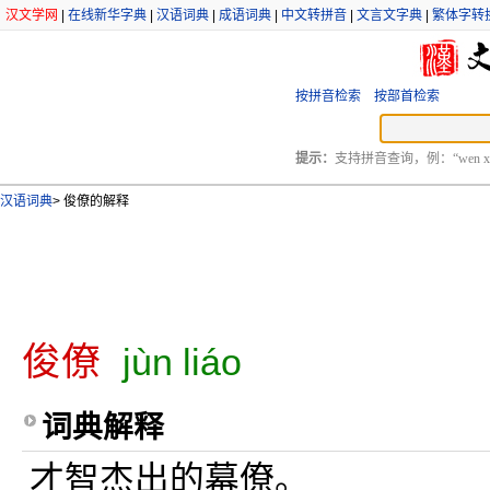
汉文学网
|
在线新华字典
|
汉语词典
|
成语词典
|
中文转拼音
|
文言文字典
|
繁体字转
按拼音检索
按部首检索
提示：
支持拼音查询，例：“wen xu
汉语词典
>
俊僚的解释
俊僚
jùn liáo
词典解释
才智杰出的幕僚。