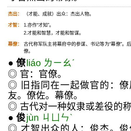
杰出：
（才能、成就）出众：杰出人物。
才智：
1.亦作“才知”。
2.才能和智慧，才能和智谋。
幕僚：
古代称军队主将幕府中的参谋、书记等为“幕僚”。
僚。
●
僚
liáo ㄌㄧㄠˊ
◎ 官：官僚。
◎ 旧指同在一起做官的：
友。僚佐。幕僚。
◎ 古代对一种奴隶或差役的
●
俊
jùn ㄐㄩㄣˋ
◎ 才智出众的人：俊杰。