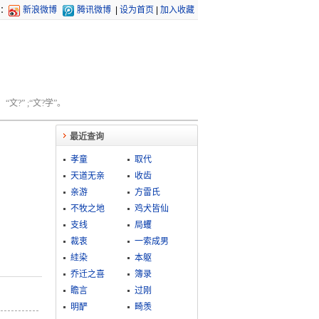
：
新浪微博
腾讯微博
|
设为首页
|
加入收藏
文?” ;“文?学”。
最近查询
孝童
取代
天道无亲
收齿
亲游
方雷氏
不牧之地
鸡犬皆仙
支线
局蠼
裁衷
一索成男
絓染
本躯
乔迁之喜
簿录
瞻言
过刚
明酽
畸羡