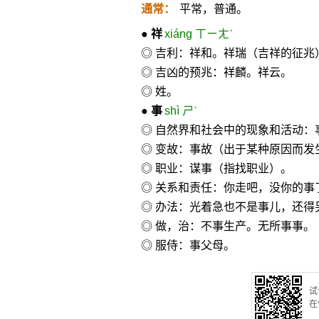
通常：
平常，普通。
●
祥
xiáng ㄒㄧㄤˊ
◎ 吉利：祥和。祥瑞（吉祥的征兆
◎ 吉凶的预兆：祥麟。祥云。
◎ 姓。
●
事
shì ㄕˋ
◎ 自然界和社会中的现象和活动：
◎ 变故：事故（出于某种原因而
◎ 职业：谋事（指找职业）。
◎ 关系和责任：你走吧，没你的事
◎ 办法：光着急也不是事儿，还得
◎ 做，治：不事生产。无所事事。
◎ 服侍：事父母。
试
在