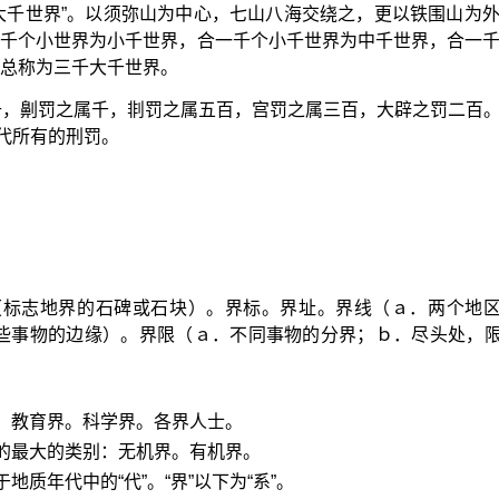
大千世界”。以须弥山为中心，七山八海交绕之，更以铁围山为
千个小世界为小千世界，合一千个小千世界为中千世界，合一
总称为三千大千世界。
属千，劓罚之属千，剕罚之属五百，宫罚之属三百，大辟之罚二百
古代所有的刑罚。
（标志地界的石碑或石块）。界标。界址。界线（ａ．两个地
些事物的边缘）。界限（ａ．不同事物的分界；ｂ．尽头处，
：教育界。科学界。各界人士。
的最大的类别：无机界。有机界。
质年代中的“代”。“界”以下为“系”。