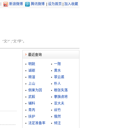
：
新浪微博
腾讯微博
|
设为首页
|
加入收藏
文?” ;“文?学”。
最近查询
明鋭
一限
诚砺
黄水
顺溜
翠云裘
上山
朴人
倒果为因
眼张失落
武毅
搴旗虏将
辅料
亚大夫
青丙
丝竹
扶护
俄然
法定准备率
倾注