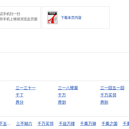
试手机扫一扫
下载本页内容
你手机上继续浏览此页面
三一三十一
三一八惨案
三一回五一回
千丁
千万
千万买邻
界分
界划
界别
三下五除二
三不拗六
千万买邻
千丝万缕
千乘万骑
千乘之国
千