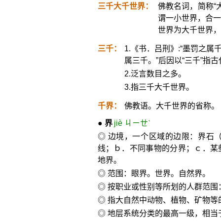
三千大千世界：
佛教名词，简称“
谓一小世界，合一
世界为大千世界，
三千：
1.《书．吕刑》:“墨罚之
属三千。”后因以“三千”指
2.泛言数目之多。
3.指三千大千世界。
千界：
佛教语。大千世界的省称。
●
界
jiè ㄐㄧㄝˋ
◎ 边境，一个区域的边限：界石
线；ｂ．不同事物的分界；ｃ．某
地界。
◎ 范围：眼界。世界。自然界。
◎ 按职业或性别等所划的人群范围
◎ 指大自然中动物、植物、矿物等
◎ 地层系统分类的最高一级，相当于地