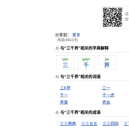
试
在
分享到：
更多
阅读(4662次)
与“三千界”相关的字典解释
sān
qiān
jiè
三
千
界
与“三千界”相关的词语
三K党
三一
千一
千一虑
界乘
界会
与“三千界”相关的成语
三三两两
三三五五
三三四四