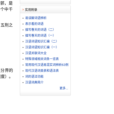
外郭，是
千个中千
实用附录
易误解词语辨析
表示看的词语
。五刑之
描写春天的词语（二）
描写春天的词语（一）
汉语词语知识汇编（二）
汉语词语知识汇编（一）
汉语关联词大全
特殊领域相关词条一览表
常用现代汉语易混实词辨析63例
区分界的
现代汉语词类表和语法表
限度）。
词的语法功能
汉语词典简介
更多...