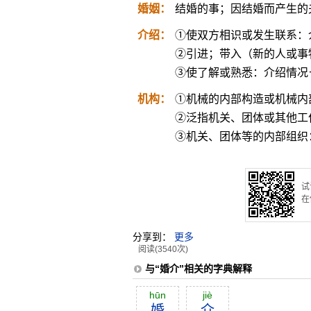
婚姻：
结婚的事；因结婚而产生的
介绍：
①使双方相识或发生联系：
②引进；带入（新的人或事
③使了解或熟悉：介绍情况
机构：
①机械的内部构造或机械内
②泛指机关、团体或其他工
③机关、团体等的内部组织
试
在
分享到：
更多
阅读(3540次)
与“婚介”相关的字典解释
hūn
jiè
婚
介