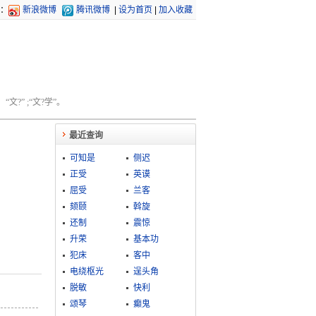
：
新浪微博
腾讯微博
|
设为首页
|
加入收藏
文?” ;“文?学”。
最近查询
可知是
侧迟
正受
英谟
屈受
兰客
颏颐
斡旋
还制
震惊
升荣
基本功
犯床
客中
电绕枢光
逞头角
脱敏
快利
颂琴
癫鬼