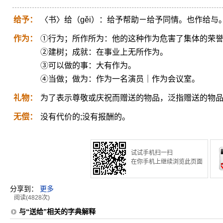
给予：
〈书〉给（gěi）：给予帮助ㄧ给予同情。也作给与
作为：
①行为；所作所为：他的这种作为危害了集体的荣
②建树；成就：在事业上无所作为。
③可以做的事：大有作为。
④当做；做为：作为一名演员｜作为会议室。
礼物：
为了表示尊敬或庆祝而赠送的物品，泛指赠送的物
无偿：
没有代价的;没有报酬的。
试试手机扫一扫
在你手机上继续浏览此页面
分享到：
更多
阅读(4828次)
与“送给”相关的字典解释