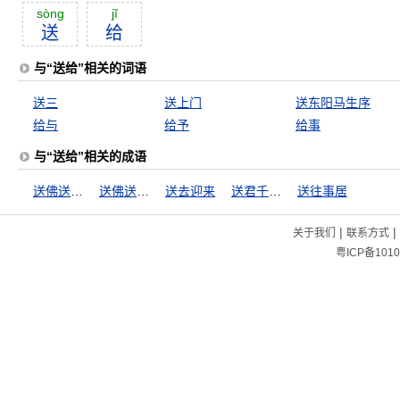
sòng
jĭ
送
给
与“送给”相关的词语
送三
送上门
送东阳马生序
给与
给予
给事
与“送给”相关的成语
送佛送到西
送佛送到西天
送去迎来
送君千里，终须一别
送往事居
|
|
关于我们
联系方式
粤ICP备1010