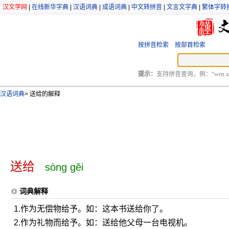
汉文学网
|
在线新华字典
|
汉语词典
|
成语词典
|
中文转拼音
|
文言文字典
|
繁体字转
按拼音检索
按部首检索
提示：
支持拼音查询，例：“wen xu
汉语词典
>
送给的解释
送给
sòng gěi
词典解释
1.作为无偿物给予。如：这本书送给你了。
2.作为礼物而给予。如：送给他父母一台电视机。