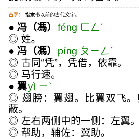
古字：
指隶书以前的古代文字。
●
冯
（馮）
féng ㄈㄥˊ
◎ 姓。
●
冯
（馮）
píng ㄆㄧㄥˊ
◎ 古同“凭”，凭借，依靠。
◎ 马行速。
●
翼
yì ㄧˋ
◎ 翅膀：翼翅。比翼双飞
蔽。
◎ 左右两侧中的一侧：左翼
◎ 帮助，辅佐：翼助。