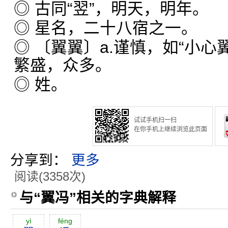
◎ 古同“翌”，明天，明年。
◎ 星名，二十八宿之一。
◎ 〔翼翼〕a.谨慎，如“小心翼
繁盛，众多。
◎ 姓。
试试手机扫一扫
在你手机上继续浏览此页面
分享到：
更多
阅读(3358次)
与“翼冯”相关的字典解释
yì
féng