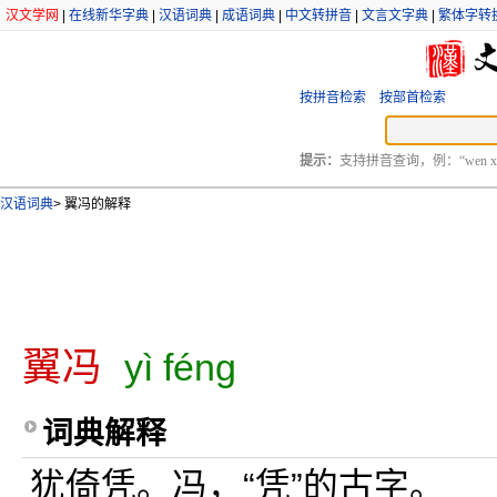
汉文学网
|
在线新华字典
|
汉语词典
|
成语词典
|
中文转拼音
|
文言文字典
|
繁体字转
按拼音检索
按部首检索
提示：
支持拼音查询，例：“wen xu
汉语词典
>
翼冯的解释
翼冯
yì féng
词典解释
犹倚凭。冯，“凭”的古字。