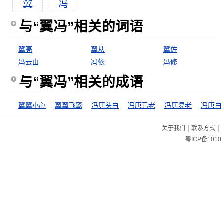
翼
冯
与“翼冯”相关的词语
翼亮
翼从
翼佐
冯云山
冯依
冯修
与“翼冯”相关的成语
翼翼小心
翼翼飞鸾
冯唐头白
冯唐已老
冯唐易老
冯唐
|
|
关于我们
联系方式
粤ICP备1010