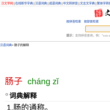
汉文学网
|
在线新华字典
|
汉语词典
|
成语词典
|
中文转拼音
|
文言文字典
|
繁体字转
按拼音检索
按部首检索
提示：
支持拼音查询，例：“wen xu
汉语词典
>
肠子的解释
肠子
cháng zǐ
词典解释
1.肠的通称。