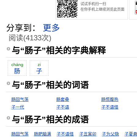
试试手机扫一扫
在你手机上继续浏览此页面
分享到：
更多
阅读(4133次)
与“肠子”相关的字典解释
cháng
zi
肠
子
与“肠子”相关的词语
肠回气荡
肠套叠
肠慌腹热
子一代
子不语
子不语怪
与“肠子”相关的成语
肠回气荡
肠肥脑满
子不语怪
子丑寅卯
子为父隐
子夏