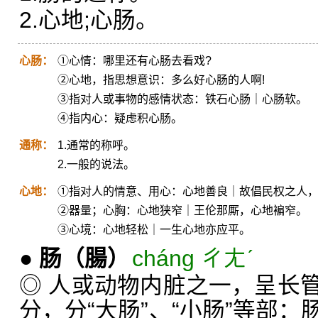
2.心地;心肠。
心肠：
①心情：哪里还有心肠去看戏?
②心地，指思想意识：多么好心肠的人啊!
③指对人或事物的感情状态：铁石心肠｜心肠软。
④指内心：疑虑积心肠。
通称：
1.通常的称呼。
2.一般的说法。
心地：
①指对人的情意、用心：心地善良｜故倡民权之人
②器量；心胸：心地狭窄｜王伦那厮，心地褊窄。
③心境：心地轻松｜一生心地亦应平。
●
肠
（腸）
cháng ㄔㄤˊ
◎ 人或动物内脏之一，呈长
分，分“大肠”、“小肠”等部